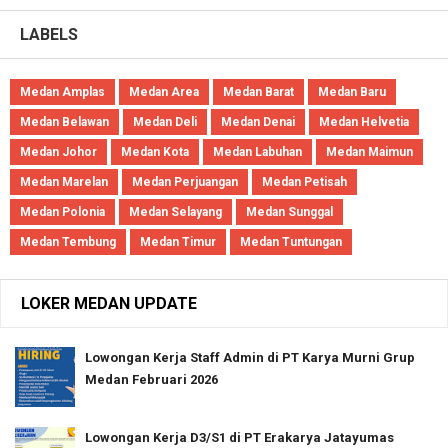
LABELS
Medan Amplas
Medan Area
Medan Barat
Medan Baru
Medan Belawan
Medan Deli
Medan Denai
Medan Helvetia
Medan Johor
Medan Kota
Medan Labuhan
Medan Maimun
Medan Marelan
Medan Perjuangan
Medan Petisah
Medan Polonia
Medan Selayang
Medan Sunggal
Medan Tembung
Medan Timur
Medan Tuntungan
LOKER MEDAN UPDATE
Lowongan Kerja Staff Admin di PT Karya Murni Grup
Medan Februari 2026
Lowongan Kerja D3/S1 di PT Erakarya Jatayumas