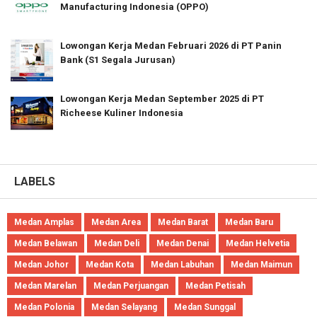
Manufacturing Indonesia (OPPO)
Lowongan Kerja Medan Februari 2026 di PT Panin
Bank (S1 Segala Jurusan)
Lowongan Kerja Medan September 2025 di PT
Richeese Kuliner Indonesia
LABELS
Medan Amplas
Medan Area
Medan Barat
Medan Baru
Medan Belawan
Medan Deli
Medan Denai
Medan Helvetia
Medan Johor
Medan Kota
Medan Labuhan
Medan Maimun
Medan Marelan
Medan Perjuangan
Medan Petisah
Medan Polonia
Medan Selayang
Medan Sunggal