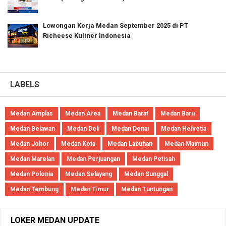
Lowongan Kerja Medan September 2025 di PT
Richeese Kuliner Indonesia
LABELS
Medan Amplas
Medan Area
Medan Barat
Medan Baru
Medan Belawan
Medan Deli
Medan Denai
Medan Helvetia
Medan Johor
Medan Kota
Medan Labuhan
Medan Maimun
Medan Marelan
Medan Perjuangan
Medan Petisah
Medan Polonia
Medan Selayang
Medan Sunggal
Medan Tembung
Medan Timur
Medan Tuntungan
LOKER MEDAN UPDATE