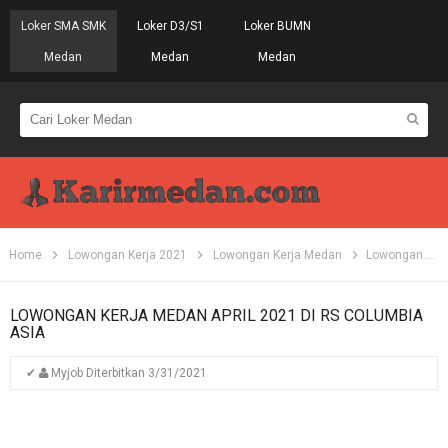
Loker SMA SMK
Loker D3/S1
Loker BUMN
Medan
Medan
Medan
Home
Lowongan Kerja 2021
Lowongan Kerja Medan
Lowongan Kerja Medan April 2021 di RS Columbia Asia
LOWONGAN KERJA MEDAN APRIL 2021 DI RS COLUMBIA
ASIA
✔
Myjob
Diterbitkan
3/31/2021