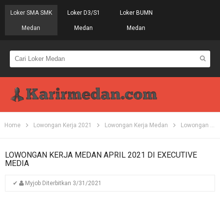
Loker SMA SMK
Loker D3/S1
Loker BUMN
Medan
Medan
Medan
Home
Lowongan Kerja 2021
Lowongan Kerja Medan
Lowongan Kerja SMA
LOWONGAN KERJA MEDAN APRIL 2021 DI EXECUTIVE
MEDIA
✔
Myjob
Diterbitkan
3/31/2021