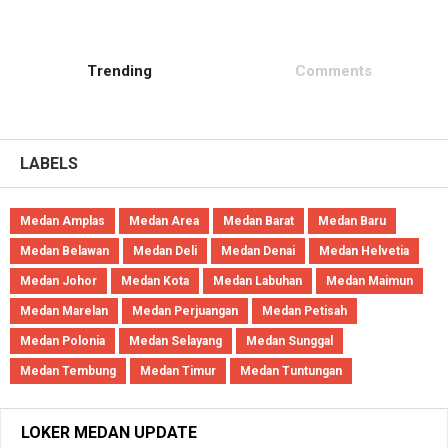
Trending
Comments
LABELS
Medan Amplas
Medan Area
Medan Barat
Medan Baru
Medan Belawan
Medan Deli
Medan Denai
Medan Helvetia
Medan Johor
Medan Kota
Medan Labuhan
Medan Maimun
Medan Marelan
Medan Perjuangan
Medan Petisah
Medan Polonia
Medan Selayang
Medan Sunggal
Medan Tembung
Medan Timur
Medan Tuntungan
LOKER MEDAN UPDATE