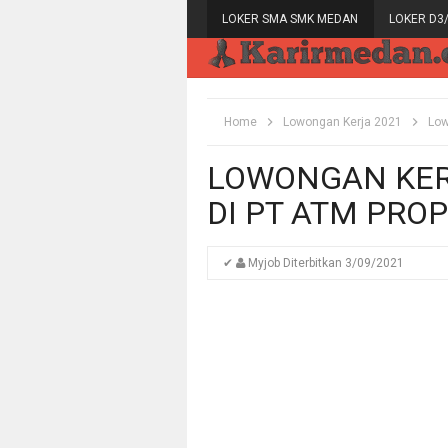
LOKER SMA SMK MEDAN
LOKER D3
Home
Lowongan Kerja 2021
Low
LOWONGAN KER
DI PT ATM PRO
✔
Myjob
Diterbitkan
3/09/2021