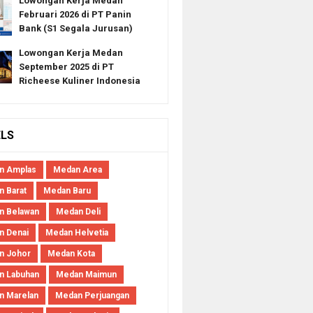
Lowongan Kerja Medan
Februari 2026 di PT Panin
Bank (S1 Segala Jurusan)
Lowongan Kerja Medan
September 2025 di PT
Richeese Kuliner Indonesia
ELS
n Amplas
Medan Area
 Barat
Medan Baru
n Belawan
Medan Deli
n Denai
Medan Helvetia
n Johor
Medan Kota
n Labuhan
Medan Maimun
n Marelan
Medan Perjuangan