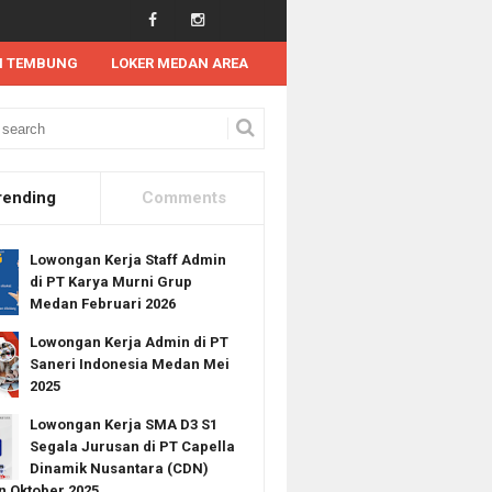
N TEMBUNG
LOKER MEDAN AREA
n Kerja SMA
Lowongan Kerja SMK
Lowongan Kerja Medan Juli 2021 di PT
rending
Comments
Lowongan Kerja Staff Admin
di PT Karya Murni Grup
Medan Februari 2026
Lowongan Kerja Admin di PT
Saneri Indonesia Medan Mei
2025
Lowongan Kerja SMA D3 S1
Segala Jurusan di PT Capella
Dinamik Nusantara (CDN)
 Oktober 2025