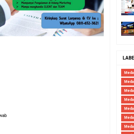
LAB
Meda
Medan
Meda
Meda
Meda
awab
Meda
Meda