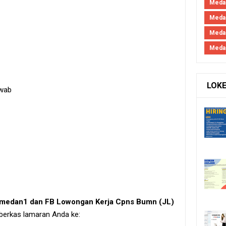
Medan
Medan
Meda
Meda
LOK
awab
irmedan1 dan FB Lowongan Kerja Cpns Bumn (JL)
 berkas lamaran Anda ke: