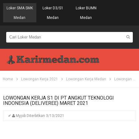
Loker SMA SMK
Loker D3/S1
Loker BUMN
Medan
Medan
Medan
Home
Lowongan Kerja 2021
Lowongan Kerja Medan
Lowongan Kerja S1
LOWONGAN KERJA S1 DI PT ANGKUT TEKNOLOGI
INDONESIA (DELIVEREE) MARET 2021
✔
Myjob
Diterbitkan
3/13/2021