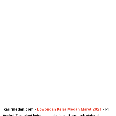
karirmedan.com -
Lowongan Kerja Medan Maret 2021
- PT.
Angkut Teknologi Indonesia adalah platform truk pintar di