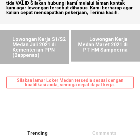
tida VALID Silakan hubungi kami melalui laman kontak
kam agar lowongan tersebut dihapus. Kami berharap agar
kalian cepat mendapatkan pekerjaan, Terima kasih.
Lowongan Kerja S1/S2
Lowongan Kerja
Medan Juli 2021 di
Medan Maret 2021 di
Kementerian PPN
PT HM Sampoerna
(Bappenas)
Silakan lamar Loker Medan tersedia sesuai dengan
kualifikasi anda, semoga cepat dapat kerja.
Trending
Comments