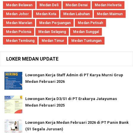
Medan Belawan
Medan Deli
Medan Denai
Medan Helvetia
Medan Johor
Medan Kota
Medan Labuhan
Medan Maimun
Medan Marelan
Medan Perjuangan
Medan Petisah
Medan Polonia
Medan Selayang
Medan Sunggal
Medan Tembung
Medan Timur
Medan Tuntungan
LOKER MEDAN UPDATE
Lowongan Kerja Staff Admin di PT Karya Murni Grup
Medan Februari 2026
Lowongan Kerja D3/S1 di PT Erakarya Jatayumas
Medan Februari 2025
Lowongan Kerja Medan Februari 2026 di PT Panin Bank
(S1 Segala Jurusan)