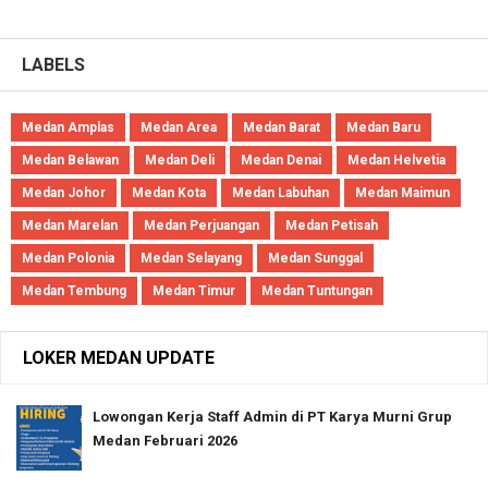
LABELS
Medan Amplas
Medan Area
Medan Barat
Medan Baru
Medan Belawan
Medan Deli
Medan Denai
Medan Helvetia
Medan Johor
Medan Kota
Medan Labuhan
Medan Maimun
Medan Marelan
Medan Perjuangan
Medan Petisah
Medan Polonia
Medan Selayang
Medan Sunggal
Medan Tembung
Medan Timur
Medan Tuntungan
LOKER MEDAN UPDATE
Lowongan Kerja Staff Admin di PT Karya Murni Grup
Medan Februari 2026