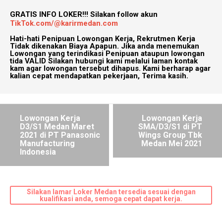
GRATIS INFO LOKER!!!
Silakan follow akun
TikTok.com/@karirmedan.com
Hati-hati Penipuan Lowongan Kerja, Rekrutmen Kerja
Tidak dikenakan Biaya Apapun. Jika anda menemukan
Lowongan yang terindikasi Penipuan ataupun lowongan
tida VALID Silakan hubungi kami melalui laman kontak
kam agar lowongan tersebut dihapus. Kami berharap agar
kalian cepat mendapatkan pekerjaan, Terima kasih.
Lowongan Kerja
Lowongan Kerja
D3/S1 Medan Maret
SMA/D3/S1 di PT
2021 di PT Panasonic
Wings Group Tbk
Manufacturing
Medan Mei 2021
Indonesia
Silakan lamar Loker Medan tersedia sesuai dengan
kualifikasi anda, semoga cepat dapat kerja.