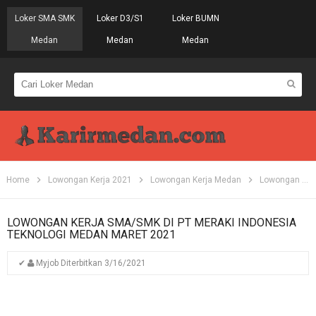
Loker SMA SMK
Loker D3/S1
Loker BUMN
Medan
Medan
Medan
Home
Lowongan Kerja 2021
Lowongan Kerja Medan
Lowongan Kerja SMA
LOWONGAN KERJA SMA/SMK DI PT MERAKI INDONESIA
TEKNOLOGI MEDAN MARET 2021
✔
Myjob
Diterbitkan
3/16/2021