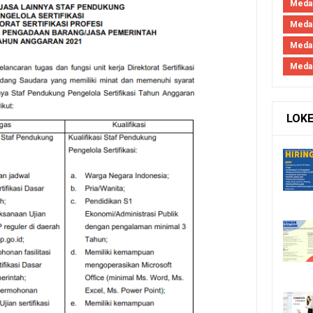
Medan
Medan
Meda
Meda
LOK