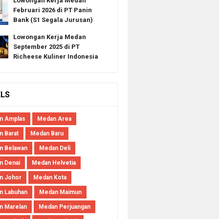
Lowongan Kerja Medan
Februari 2026 di PT Panin
Bank (S1 Segala Jurusan)
Lowongan Kerja Medan
September 2025 di PT
Richeese Kuliner Indonesia
ELS
n Amplas
Medan Area
 Barat
Medan Baru
n Belawan
Medan Deli
n Denai
Medan Helvetia
n Johor
Medan Kota
n Labuhan
Medan Maimun
n Marelan
Medan Perjuangan