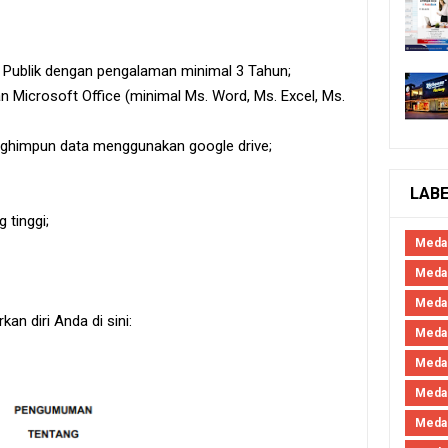
 Publik dengan pengalaman minimal 3 Tahun;
Microsoft Office (minimal Ms. Word, Ms. Excel, Ms.
himpun data menggunakan google drive;
LAB
 tinggi;
Meda
Medan
Meda
an diri Anda di sini:
Meda
Meda
Meda
Meda