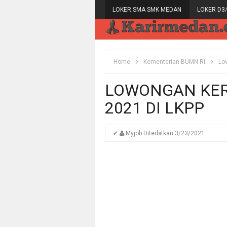
LOKER SMA SMK MEDAN
LOKER D3
Home
Kementerian BUMN RI
Lo
LOWONGAN KER
2021 DI LKPP
✔
Myjob
Diterbitkan
3/23/2021