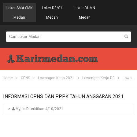
Loker SMA SMK
Loker D3/S1
Loker BUMN
Medan
Medan
Medan
Home
CPNS
Lowongan Kerja 2021
Lowongan Kerja D3
Lowongan Kerja Medan
INFORMASI CPNS DAN PPPK TAHUN ANGGARAN 2021
✔
Myjob
Diterbitkan
4/10/2021