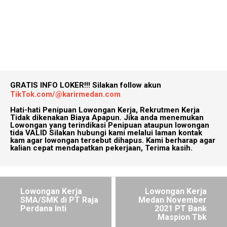
GRATIS INFO LOKER!!!
Silakan follow akun
TikTok.com/@karirmedan.com
Hati-hati Penipuan Lowongan Kerja, Rekrutmen Kerja
Tidak dikenakan Biaya Apapun. Jika anda menemukan
Lowongan yang terindikasi Penipuan ataupun lowongan
tida VALID Silakan hubungi kami melalui laman kontak
kam agar lowongan tersebut dihapus. Kami berharap agar
kalian cepat mendapatkan pekerjaan, Terima kasih.
Lowongan Kerja
Lowongan Kerja
SMA/SMK di PT Raja
Medan November
Perdana Inti
2021 PT Bank
Maspion Tbk