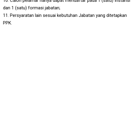
10. Calon pelamar hanya dapat mendaftar pada 1 (satu) Instansi
dan 1 (satu) formasi jabatan;
11. Persyaratan lain sesuai kebutuhan Jabatan yang ditetapkan
PPK.