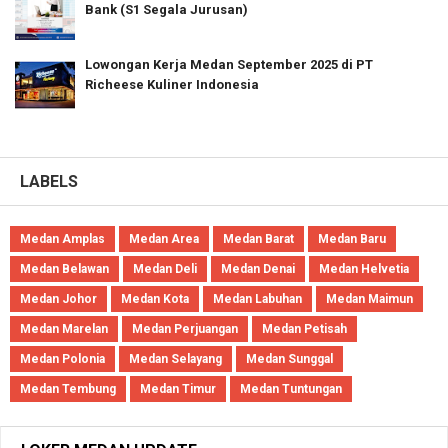
Bank (S1 Segala Jurusan)
Lowongan Kerja Medan September 2025 di PT
Richeese Kuliner Indonesia
LABELS
Medan Amplas
Medan Area
Medan Barat
Medan Baru
Medan Belawan
Medan Deli
Medan Denai
Medan Helvetia
Medan Johor
Medan Kota
Medan Labuhan
Medan Maimun
Medan Marelan
Medan Perjuangan
Medan Petisah
Medan Polonia
Medan Selayang
Medan Sunggal
Medan Tembung
Medan Timur
Medan Tuntungan