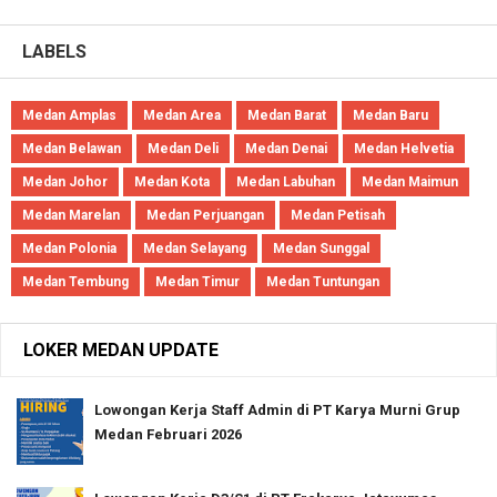
LABELS
Medan Amplas
Medan Area
Medan Barat
Medan Baru
Medan Belawan
Medan Deli
Medan Denai
Medan Helvetia
Medan Johor
Medan Kota
Medan Labuhan
Medan Maimun
Medan Marelan
Medan Perjuangan
Medan Petisah
Medan Polonia
Medan Selayang
Medan Sunggal
Medan Tembung
Medan Timur
Medan Tuntungan
LOKER MEDAN UPDATE
Lowongan Kerja Staff Admin di PT Karya Murni Grup
Medan Februari 2026