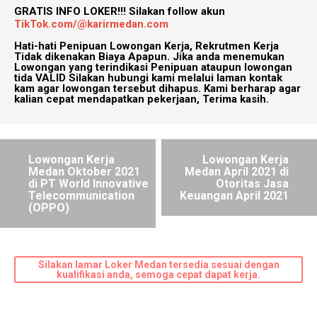
GRATIS INFO LOKER!!!
Silakan follow akun
TikTok.com/@karirmedan.com
Hati-hati Penipuan Lowongan Kerja, Rekrutmen Kerja
Tidak dikenakan Biaya Apapun. Jika anda menemukan
Lowongan yang terindikasi Penipuan ataupun lowongan
tida VALID Silakan hubungi kami melalui laman kontak
kam agar lowongan tersebut dihapus. Kami berharap agar
kalian cepat mendapatkan pekerjaan, Terima kasih.
Lowongan Kerja
Lowongan Kerja
Medan Oktober 2021
Medan April 2021 di
di PT World Innovative
Otoritas Jasa
Telecommunication
Keuangan April 2021
(OPPO)
Silakan lamar Loker Medan tersedia sesuai dengan
kualifikasi anda, semoga cepat dapat kerja.