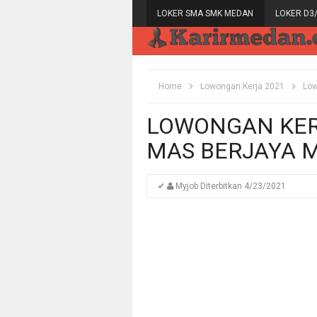
LOKER SMA SMK MEDAN
LOKER D3
Home
Lowongan Kerja 2021
Low
LOWONGAN KERJ
MAS BERJAYA 
✔
Myjob
Diterbitkan
4/23/2021