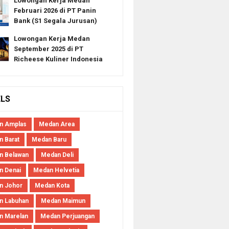
Lowongan Kerja Medan
Februari 2026 di PT Panin
Bank (S1 Segala Jurusan)
Lowongan Kerja Medan
September 2025 di PT
Richeese Kuliner Indonesia
ELS
n Amplas
Medan Area
 Barat
Medan Baru
n Belawan
Medan Deli
n Denai
Medan Helvetia
n Johor
Medan Kota
n Labuhan
Medan Maimun
n Marelan
Medan Perjuangan