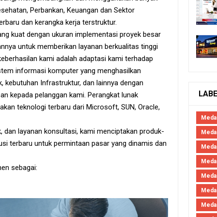
Kesehatan, Perbankan, Keuangan dan Sektor
baru dan kerangka kerja terstruktur.
yang kuat dengan ukuran implementasi proyek besar
a untuk memberikan layanan berkualitas tinggi
keberhasilan kami adalah adaptasi kami terhadap
tem informasi komputer yang menghasilkan
kebutuhan Infrastruktur, dan lainnya dengan
LAB
n kepada pelanggan kami. Perangkat lunak
kan teknologi terbaru dari Microsoft, SUN, Oracle,
Meda
, dan layanan konsultasi, kami menciptakan produk-
Medan
si terbaru untuk permintaan pasar yang dinamis dan
Meda
Meda
en sebagai:
Meda
Meda
Meda