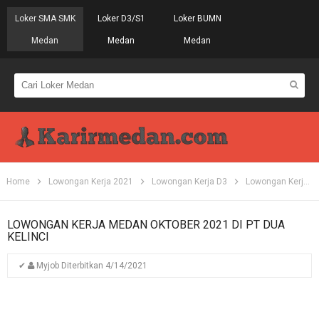
Loker SMA SMK
Loker D3/S1
Loker BUMN
Medan
Medan
Medan
Home
Lowongan Kerja 2021
Lowongan Kerja D3
Lowongan Kerja Medan
LOWONGAN KERJA MEDAN OKTOBER 2021 DI PT DUA
KELINCI
✔
Myjob
Diterbitkan
4/14/2021