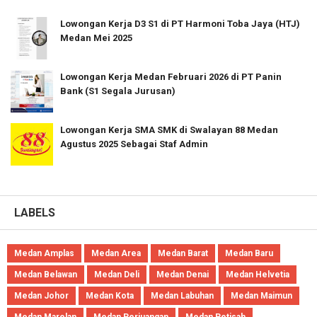
Lowongan Kerja D3 S1 di PT Harmoni Toba Jaya (HTJ)
Medan Mei 2025
Lowongan Kerja Medan Februari 2026 di PT Panin
Bank (S1 Segala Jurusan)
Lowongan Kerja SMA SMK di Swalayan 88 Medan
Agustus 2025 Sebagai Staf Admin
LABELS
Medan Amplas
Medan Area
Medan Barat
Medan Baru
Medan Belawan
Medan Deli
Medan Denai
Medan Helvetia
Medan Johor
Medan Kota
Medan Labuhan
Medan Maimun
Medan Marelan
Medan Perjuangan
Medan Petisah