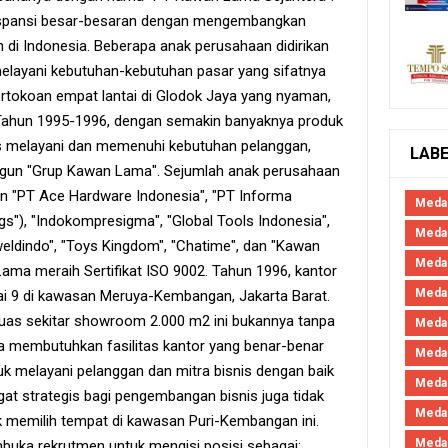
spansi besar-besaran dengan mengembangkan
ah di Indonesia. Beberapa anak perusahaan didirikan
layani kebutuhan-kebutuhan pasar yang sifatnya
ertokoan empat lantai di Glodok Jaya yang nyaman,
Tahun 1995-1996, dengan semakin banyaknya produk
us melayani dan memenuhi kebutuhan pelanggan,
LAB
gun "Grup Kawan Lama". Sejumlah anak perusahaan
in "PT Ace Hardware Indonesia", "PT Informa
Meda
ngs"), "Indokompresigma", "Global Tools Indonesia",
Medan
weldindo", "Toys Kingdom", "Chatime", dan "Kawan
Meda
Lama meraih Sertifikat ISO 9002. Tahun 1996, kantor
Meda
ai 9 di kawasan Meruya-Kembangan, Jakarta Barat.
luas sekitar showroom 2.000 m2 ini bukannya tanpa
Meda
 membutuhkan fasilitas kantor yang benar-benar
Meda
k melayani pelanggan dan mitra bisnis dengan baik
Meda
t strategis bagi pengembangan bisnis juga tidak
Medan
k memilih tempat di kawasan Puri-Kembangan ini.
Medan
uka rekrutmen untuk mengisi posisi sebagai: