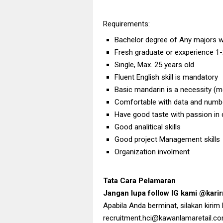
Requirements:
Bachelor degree of Any majors w
Fresh graduate or exxperience 1-
Single, Max. 25 years old
Fluent English skill is mandatory
Basic mandarin is a necessity (me
Comfortable with data and numb
Have good taste with passion in
Good analitical skills
Good project Management skills
Organization involment
Tata Cara Pelamaran
Jangan lupa follow IG kami @kar
Apabila Anda berminat, silakan kirim
recruitment.hci@kawanlamaretail.c