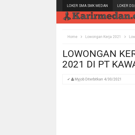
LOKER SMA SMK MEDAN
LOKER D3
Home
Lowongan Kerja 2021
Low
LOWONGAN KER
2021 DI PT KA
✔
Myjob
Diterbitkan
4/30/2021