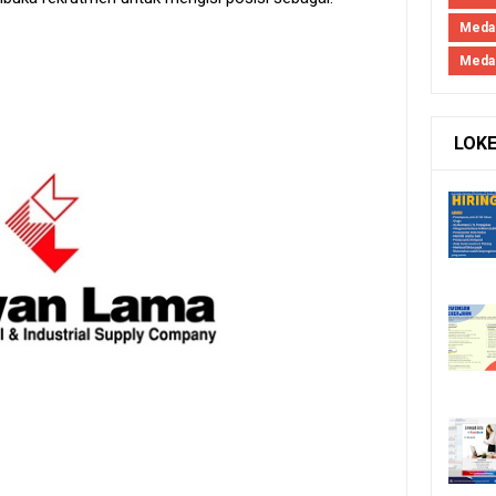
Meda
Meda
LOK