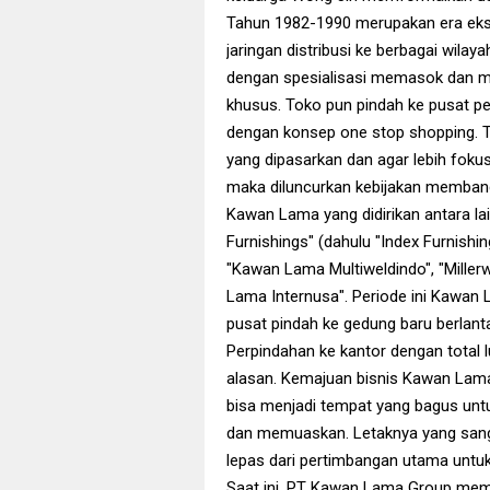
Tahun 1982-1990 merupakan era ek
jaringan distribusi ke berbagai wilay
dengan spesialisasi memasok dan me
khusus. Toko pun pindah ke pusat p
dengan konsep one stop shopping. 
yang dipasarkan dan agar lebih fok
maka diluncurkan kebijakan memban
Kawan Lama yang didirikan antara la
Furnishings" (dahulu "Index Furnishi
"Kawan Lama Multiweldindo", "Miller
Lama Internusa". Periode ini Kawan 
pusat pindah ke gedung baru berlant
Perpindahan ke kantor dengan total 
alasan. Kemajuan bisnis Kawan Lama
bisa menjadi tempat yang bagus untu
dan memuaskan. Letaknya yang sanga
lepas dari pertimbangan utama untu
Saat ini, PT Kawan Lama Group memb