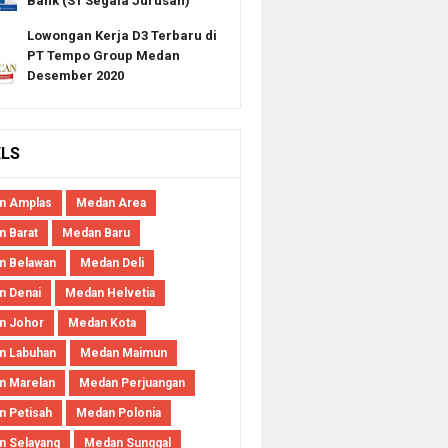
Bank (S1 Segala Jurusan)
Lowongan Kerja D3 Terbaru di
PT Tempo Group Medan
Desember 2020
ELS
n Amplas
Medan Area
 Barat
Medan Baru
n Belawan
Medan Deli
n Denai
Medan Helvetia
n Johor
Medan Kota
n Labuhan
Medan Maimun
n Marelan
Medan Perjuangan
 Petisah
Medan Polonia
 Selayang
Medan Sunggal