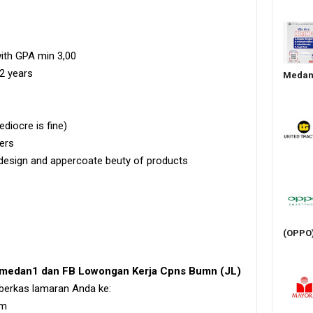
ith GPA min 3,00
2 years
Medan 
diocre is fine)
ers
 design and appercoate beuty of products
(OPPO
irmedan1 dan FB Lowongan Kerja Cpns Bumn (JL)
 berkas lamaran Anda ke:
om