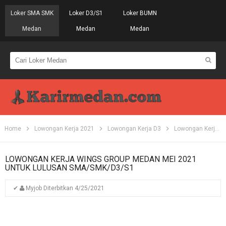
Loker SMA SMK
Loker D3/S1
Loker BUMN
Medan
Medan
Medan
Home
Lowongan Kerja 2021
Lowongan Kerja D3
Lowongan Kerja S1
LOWONGAN KERJA WINGS GROUP MEDAN MEI 2021
UNTUK LULUSAN SMA/SMK/D3/S1
✔
Myjob
Diterbitkan
4/25/2021