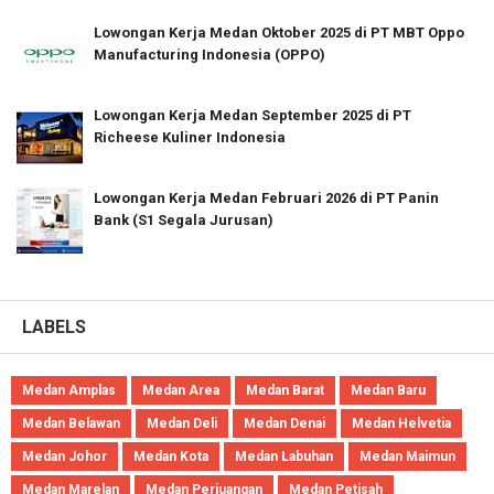
Lowongan Kerja Medan Oktober 2025 di PT MBT Oppo
Manufacturing Indonesia (OPPO)
Lowongan Kerja Medan September 2025 di PT
Richeese Kuliner Indonesia
Lowongan Kerja Medan Februari 2026 di PT Panin
Bank (S1 Segala Jurusan)
LABELS
Medan Amplas
Medan Area
Medan Barat
Medan Baru
Medan Belawan
Medan Deli
Medan Denai
Medan Helvetia
Medan Johor
Medan Kota
Medan Labuhan
Medan Maimun
Medan Marelan
Medan Perjuangan
Medan Petisah