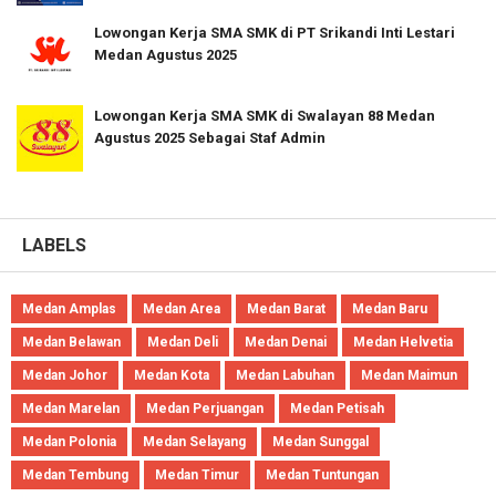
Lowongan Kerja SMA SMK di PT Srikandi Inti Lestari
Medan Agustus 2025
Lowongan Kerja SMA SMK di Swalayan 88 Medan
Agustus 2025 Sebagai Staf Admin
LABELS
Medan Amplas
Medan Area
Medan Barat
Medan Baru
Medan Belawan
Medan Deli
Medan Denai
Medan Helvetia
Medan Johor
Medan Kota
Medan Labuhan
Medan Maimun
Medan Marelan
Medan Perjuangan
Medan Petisah
Medan Polonia
Medan Selayang
Medan Sunggal
Medan Tembung
Medan Timur
Medan Tuntungan