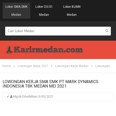
Loker SMA SMK
Loker D3/S1
Loker BUMN
Medan
Medan
Medan
Home
Lowongan Kerja 2021
Lowongan Kerja Medan
Lowongan Kerja SMA
LOWONGAN KERJA SMA SMK PT MARK DYNAMICS
INDONESIA TBK MEDAN MEI 2021
✔
Myjob
Diterbitkan
5/05/2021