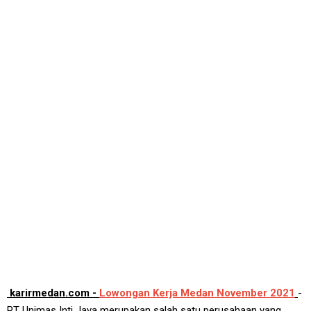
karirmedan.com -
Lowongan Kerja Medan November 2021
-
PT Unimas Inti Jaya merupakan salah satu perusahaan yang