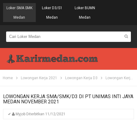
Loker SMA SMK
Loker D3/S1
Loker BUMN
Medan
Medan
Medan
Home
Lowongan Kerja 2021
Lowongan Kerja D3
Lowongan Kerja Medan
LOWONGAN KERJA SMA/SMK/D3 DI PT UNIMAS INTI JAYA
MEDAN NOVEMBER 2021
✔
Myjob
Diterbitkan
11/12/2021