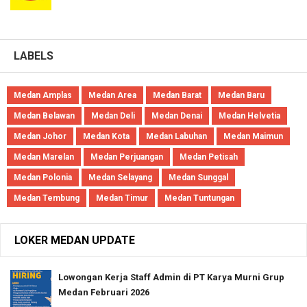
LABELS
Medan Amplas
Medan Area
Medan Barat
Medan Baru
Medan Belawan
Medan Deli
Medan Denai
Medan Helvetia
Medan Johor
Medan Kota
Medan Labuhan
Medan Maimun
Medan Marelan
Medan Perjuangan
Medan Petisah
Medan Polonia
Medan Selayang
Medan Sunggal
Medan Tembung
Medan Timur
Medan Tuntungan
LOKER MEDAN UPDATE
Lowongan Kerja Staff Admin di PT Karya Murni Grup
Medan Februari 2026