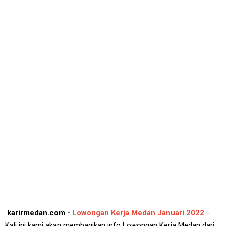
karirmedan.com -
Lowongan Kerja Medan Januari 2022
-
Kali ini kami akan membagikan info Lowongan Kerja Medan dari