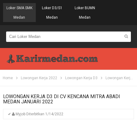
Loker SMA SMK
Loker D3/S1
Loker BUMN
Medan
Medan
Medan
Home
Lowongan Kerja 2022
Lowongan Kerja D3
Lowongan Kerja Medan
LOWONGAN KERJA D3 DI CV KENCANA MITRA ABADI
MEDAN JANUARI 2022
✔
Myjob
Diterbitkan
1/14/2022