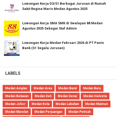
Lowongan Kerja D3/S1 Berbagai Jurusan di Rumah
Sakit Regina Maris Medan Agustus 2025
Lowongan Kerja SMA SMK di Swalayan 88 Medan
Agustus 2025 Sebagai Staf Admin
Lowongan Kerja Medan Februari 2026 di PT Panin
Bank (S1 Segala Jurusan)
LABELS
Medan Amplas
Medan Area
Medan Barat
Medan Baru
Medan Belawan
Medan Deli
Medan Denai
Medan Helvetia
Medan Johor
Medan Kota
Medan Labuhan
Medan Maimun
Medan Marelan
Medan Perjuangan
Medan Petisah