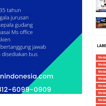
LAB
Meda
Medan
Meda
Meda
Meda
Meda
Meda