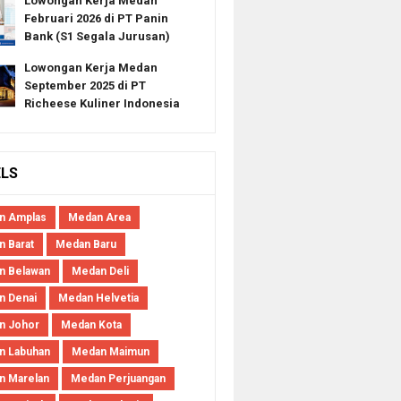
Lowongan Kerja Medan
Februari 2026 di PT Panin
Bank (S1 Segala Jurusan)
Lowongan Kerja Medan
September 2025 di PT
Richeese Kuliner Indonesia
ELS
n Amplas
Medan Area
 Barat
Medan Baru
n Belawan
Medan Deli
n Denai
Medan Helvetia
n Johor
Medan Kota
n Labuhan
Medan Maimun
n Marelan
Medan Perjuangan