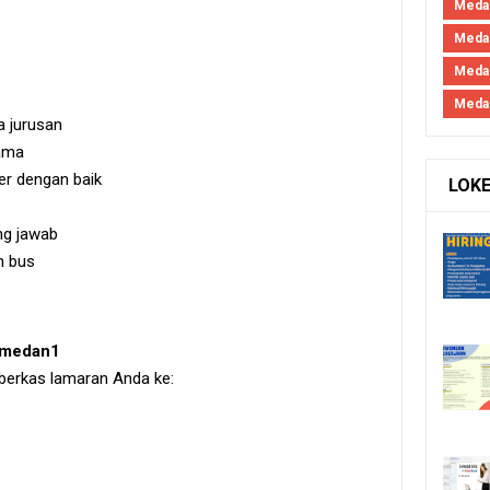
Medan
Medan
Meda
Meda
a jurusan
ama
r dengan baik
LOK
ung jawab
n bus
irmedan1
 berkas lamaran Anda ke: