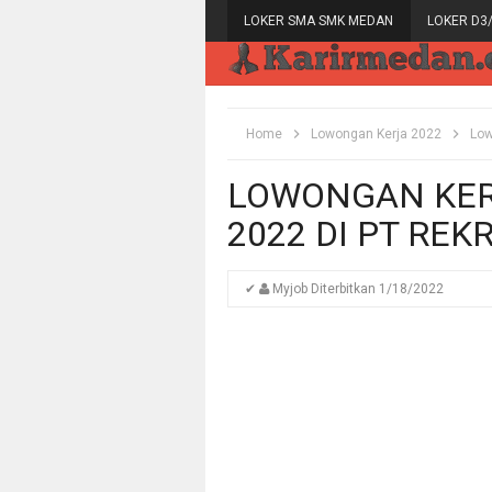
LOKER SMA SMK MEDAN
LOKER D3
Home
Lowongan Kerja 2022
Low
LOWONGAN KER
2022 DI PT RE
✔
Myjob
Diterbitkan
1/18/2022