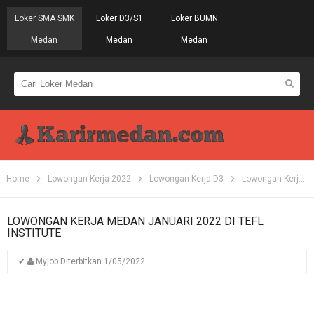
Loker SMA SMK
Loker D3/S1
Loker BUMN
Medan
Medan
Medan
Home
Lowongan Kerja 2022
Lowongan Kerja D3
Lowongan Kerja Medan
LOWONGAN KERJA MEDAN JANUARI 2022 DI TEFL
INSTITUTE
✔
Myjob
Diterbitkan
1/05/2022