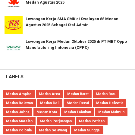
Medan Agustus 2025
Lowongan Kerja SMA SMK di Swalayan 88 Medan
Agustus 2025 Sebagai Staf Admin
Lowongan Kerja Medan Oktober 2025 di PT MBT Oppo
Manufacturing Indonesia (OPPO)
LABELS
Medan Amplas
Medan Area
Medan Barat
Medan Baru
Medan Belawan
Medan Deli
Medan Denai
Medan Helvetia
Medan Johor
Medan Kota
Medan Labuhan
Medan Maimun
Medan Marelan
Medan Perjuangan
Medan Petisah
Medan Polonia
Medan Selayang
Medan Sunggal