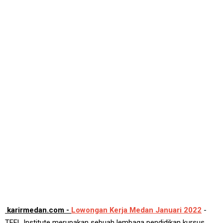
karirmedan.com -
Lowongan Kerja Medan Januari 2022
-
TEFL Institute merupakan sebuah lembaga pendidikan kursus