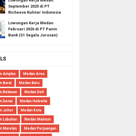
Lowongan Kerja Medan
September 2025 di PT
Richeese Kuliner Indonesia
Lowongan Kerja Medan
Februari 2026 di PT Panin
Bank (S1 Segala Jurusan)
ELS
n Amplas
Medan Area
 Barat
Medan Baru
n Belawan
Medan Deli
n Denai
Medan Helvetia
n Johor
Medan Kota
n Labuhan
Medan Maimun
n Marelan
Medan Perjuangan