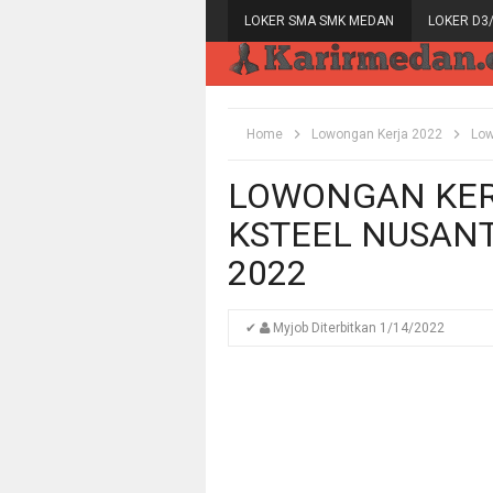
LOKER SMA SMK MEDAN
LOKER D3
Home
Lowongan Kerja 2022
Low
LOWONGAN KERJ
KSTEEL NUSAN
2022
✔
Myjob
Diterbitkan
1/14/2022