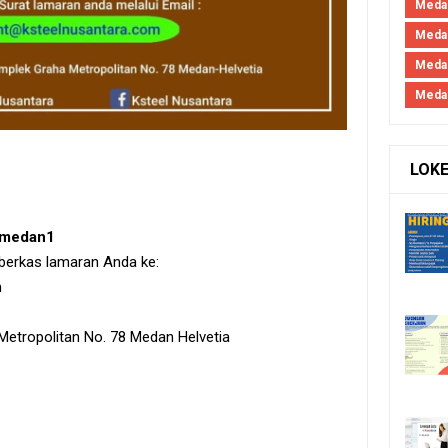
Medan
Medan
Meda
Meda
LOK
irmedan1
 berkas lamaran Anda ke:
m
etropolitan No. 78 Medan Helvetia