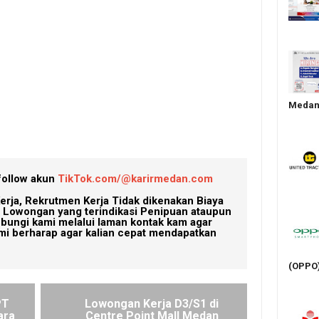
Medan 
follow akun
TikTok.com/@karirmedan.com
erja, Rekrutmen Kerja Tidak dikenakan Biaya
Lowongan yang terindikasi Penipuan ataupun
ubungi kami melalui laman kontak kam agar
mi berharap agar kalian cepat mendapatkan
(OPPO
PT
Lowongan Kerja D3/S1 di
ara
Centre Point Mall Medan