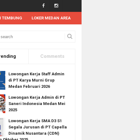
N TEMBUNG
LOKER MEDAN AREA
n Kerja SMA
Lowongan Kerja SMK
Lowongan Kerja SMA D3 S1 di PT KStee
rending
Comments
Lowongan Kerja Staff Admin
di PT Karya Murni Grup
Medan Februari 2026
Lowongan Kerja Admin di PT
Saneri Indonesia Medan Mei
2025
Lowongan Kerja SMA D3 S1
Segala Jurusan di PT Capella
Dinamik Nusantara (CDN)
 Oktober 2025