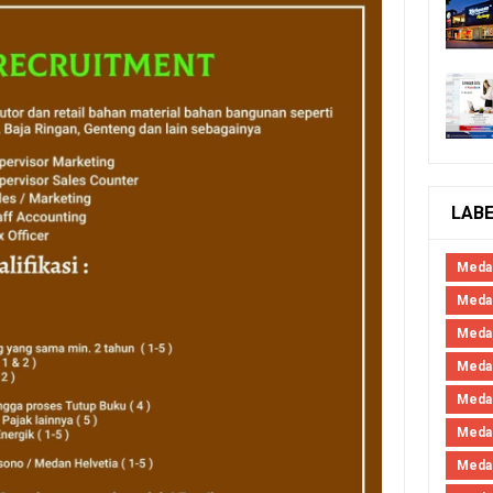
LAB
Meda
Medan
Meda
Meda
Meda
Meda
Meda