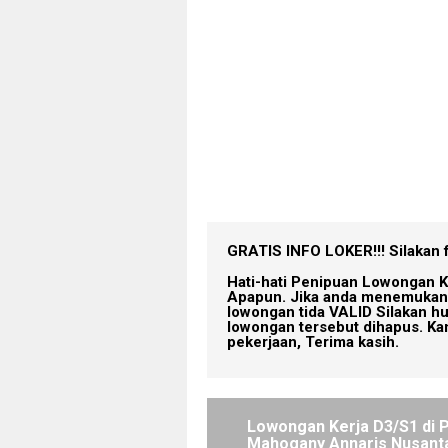
GRATIS INFO LOKER!!!
Silakan 
Hati-hati Penipuan Lowongan K
Apapun. Jika anda menemukan 
lowongan tida VALID Silakan h
lowongan tersebut dihapus. Ka
pekerjaan, Terima kasih.
Lowongan Kerja D3/S1 di 
Mahogany Annaris Nusant