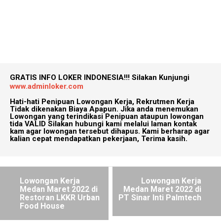
GRATIS INFO LOKER INDONESIA!!!
Silakan Kunjungi
www.adminloker.com
Hati-hati Penipuan Lowongan Kerja, Rekrutmen Kerja
Tidak dikenakan Biaya Apapun. Jika anda menemukan
Lowongan yang terindikasi Penipuan ataupun lowongan
tida VALID Silakan hubungi kami melalui laman kontak
kam agar lowongan tersebut dihapus. Kami berharap agar
kalian cepat mendapatkan pekerjaan, Terima kasih.
Lowongan Kerja
Lowongan Kerja
Medan Maret 2022 di
Medan Maret 2022 di
Restoran LKKR Urban
PT Sinar Inti Palmtech
Food House