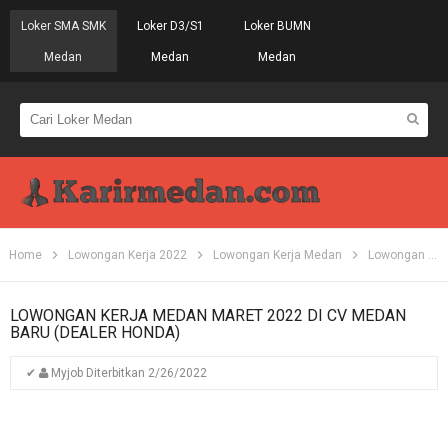
Loker SMA SMK
Loker D3/S1
Loker BUMN
Medan
Medan
Medan
Home
Lowongan Kerja 2022
Lowongan Kerja Medan
Lowongan Kerja SMA
LOWONGAN KERJA MEDAN MARET 2022 DI CV MEDAN
BARU (DEALER HONDA)
✔
Myjob
Diterbitkan
2/26/2022