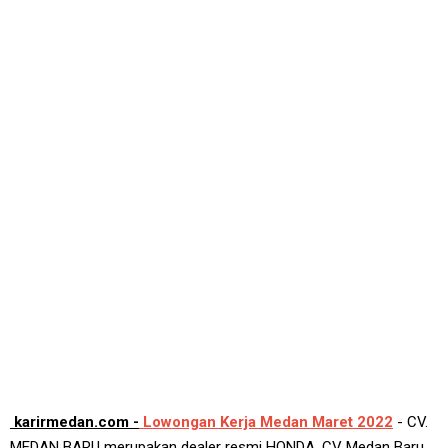
karirmedan.com -
Lowongan Kerja Medan Maret 2022
- CV.
MEDAN BARU merupakan dealer resmi HONDA. CV Medan Baru