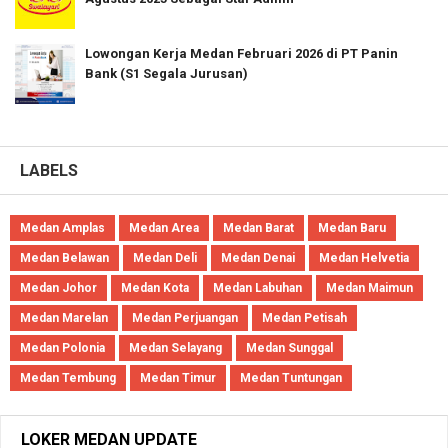
Lowongan Kerja Medan Februari 2026 di PT Panin
Bank (S1 Segala Jurusan)
LABELS
Medan Amplas
Medan Area
Medan Barat
Medan Baru
Medan Belawan
Medan Deli
Medan Denai
Medan Helvetia
Medan Johor
Medan Kota
Medan Labuhan
Medan Maimun
Medan Marelan
Medan Perjuangan
Medan Petisah
Medan Polonia
Medan Selayang
Medan Sunggal
Medan Tembung
Medan Timur
Medan Tuntungan
LOKER MEDAN UPDATE