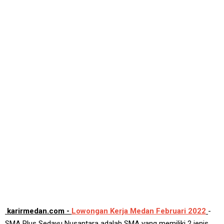
karirmedan.com -
Lowongan Kerja Medan Februari 2022
-
SMA Plus Sedayu Nusantara adalah SMA yang memiliki 2 jenis