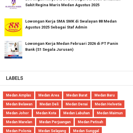
Sakit Regina Maris Medan Agustus 2025
Lowongan Kerja SMA SMK di Swalayan 88 Medan
Agustus 2025 Sebagai Staf Admin
Lowongan Kerja Medan Februari 2026 di PT Panin
Bank (S1 Segala Jurusan)
LABELS
Medan Amplas
Medan Area
Medan Barat
Medan Baru
Medan Belawan
Medan Deli
Medan Denai
Medan Helvetia
Medan Johor
Medan Kota
Medan Labuhan
Medan Maimun
Medan Marelan
Medan Perjuangan
Medan Petisah
Medan Polonia
Medan Selayang
Medan Sunggal