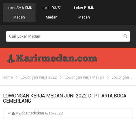
Loker SMA SMK
Loker D3/S1
Loker BUMN
Medan
Medan
Medan
Home
Lowongan Kerja 2022
Lowongan Kerja Medan
Lowongan Kerja S1
LOWONGAN KERJA MEDAN JUNI 2022 DI PT ARTA BOGA
CEMERLANG
✔
Myjob
Diterbitkan
6/16/2022