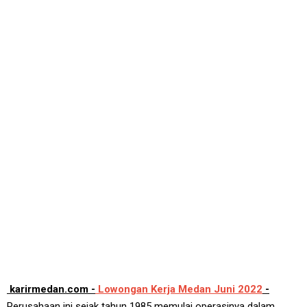
karirmedan.com -
Lowongan Kerja Medan Juni 2022
-
Perusahaan ini sejak tahun 1985 memulai operasinya dalam