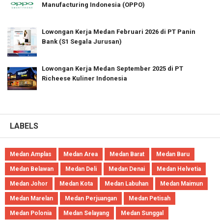
Manufacturing Indonesia (OPPO)
Lowongan Kerja Medan Februari 2026 di PT Panin
Bank (S1 Segala Jurusan)
Lowongan Kerja Medan September 2025 di PT
Richeese Kuliner Indonesia
LABELS
Medan Amplas
Medan Area
Medan Barat
Medan Baru
Medan Belawan
Medan Deli
Medan Denai
Medan Helvetia
Medan Johor
Medan Kota
Medan Labuhan
Medan Maimun
Medan Marelan
Medan Perjuangan
Medan Petisah
Medan Polonia
Medan Selayang
Medan Sunggal