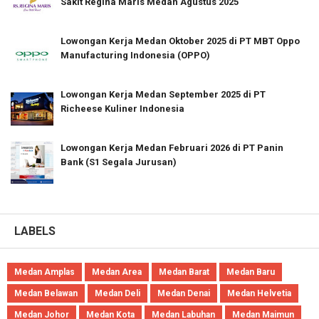
Sakit Regina Maris Medan Agustus 2025
Lowongan Kerja Medan Oktober 2025 di PT MBT Oppo
Manufacturing Indonesia (OPPO)
Lowongan Kerja Medan September 2025 di PT
Richeese Kuliner Indonesia
Lowongan Kerja Medan Februari 2026 di PT Panin
Bank (S1 Segala Jurusan)
LABELS
Medan Amplas
Medan Area
Medan Barat
Medan Baru
Medan Belawan
Medan Deli
Medan Denai
Medan Helvetia
Medan Johor
Medan Kota
Medan Labuhan
Medan Maimun