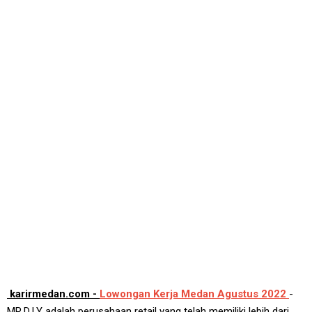
karirmedan.com -
Lowongan Kerja Medan Agustus 2022
-
MR.D.I.Y adalah perusahaan retail yang telah memiliki lebih dari