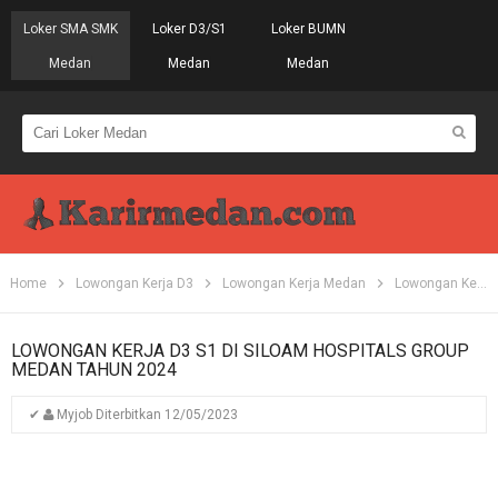
Loker SMA SMK
Loker D3/S1
Loker BUMN
Medan
Medan
Medan
Home
Lowongan Kerja D3
Lowongan Kerja Medan
Lowongan Kerja S1
LOWONGAN KERJA D3 S1 DI SILOAM HOSPITALS GROUP
MEDAN TAHUN 2024
✔
Myjob
Diterbitkan
12/05/2023