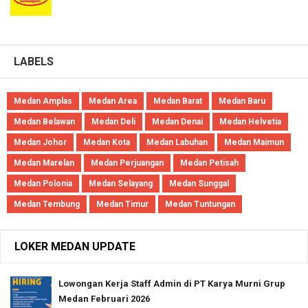
LABELS
Medan Amplas
Medan Area
Medan Barat
Medan Baru
Medan Belawan
Medan Deli
Medan Denai
Medan Helvetia
Medan Johor
Medan Kota
Medan Labuhan
Medan Maimun
Medan Marelan
Medan Perjuangan
Medan Petisah
Medan Polonia
Medan Selayang
Medan Sunggal
Medan Tembung
Medan Timur
Medan Tuntungan
LOKER MEDAN UPDATE
Lowongan Kerja Staff Admin di PT Karya Murni Grup
Medan Februari 2026