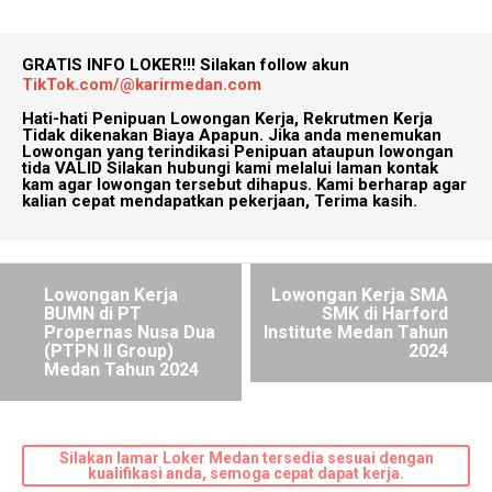
GRATIS INFO LOKER!!!
Silakan follow akun
TikTok.com/@karirmedan.com
Hati-hati Penipuan Lowongan Kerja, Rekrutmen Kerja
Tidak dikenakan Biaya Apapun. Jika anda menemukan
Lowongan yang terindikasi Penipuan ataupun lowongan
tida VALID Silakan hubungi kami melalui laman kontak
kam agar lowongan tersebut dihapus. Kami berharap agar
kalian cepat mendapatkan pekerjaan, Terima kasih.
Lowongan Kerja
Lowongan Kerja SMA
BUMN di PT
SMK di Harford
Propernas Nusa Dua
Institute Medan Tahun
(PTPN II Group)
2024
Medan Tahun 2024
Silakan lamar Loker Medan tersedia sesuai dengan
kualifikasi anda, semoga cepat dapat kerja.