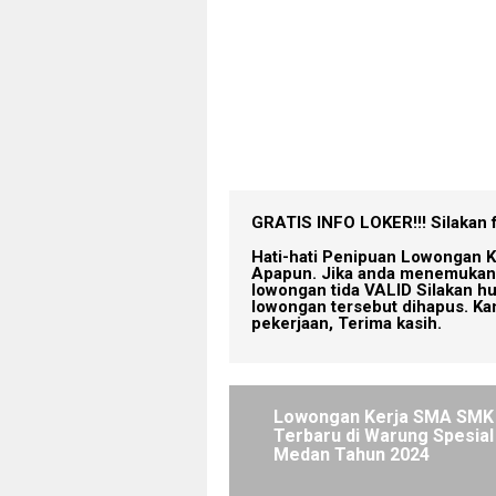
GRATIS INFO LOKER!!!
Silakan 
Hati-hati Penipuan Lowongan K
Apapun. Jika anda menemukan 
lowongan tida VALID Silakan h
lowongan tersebut dihapus. Ka
pekerjaan, Terima kasih.
Lowongan Kerja SMA SMK
Terbaru di Warung Spesial
Medan Tahun 2024