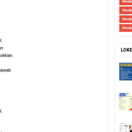
Medan
Medan
Meda
Meda
K
er
LOK
okkian
g jawab
K