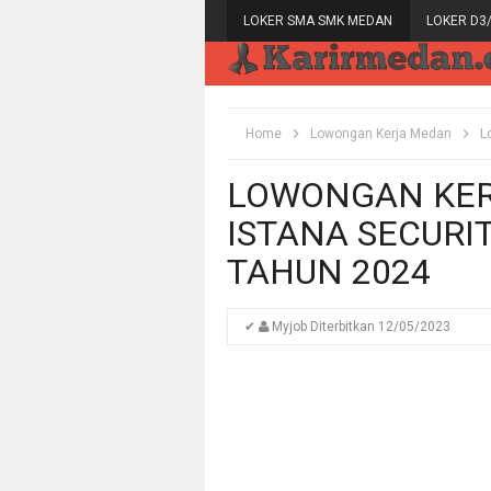
LOKER SMA SMK MEDAN
LOKER D3
Home
Lowongan Kerja Medan
L
LOWONGAN KER
ISTANA SECURI
TAHUN 2024
✔
Myjob
Diterbitkan
12/05/2023