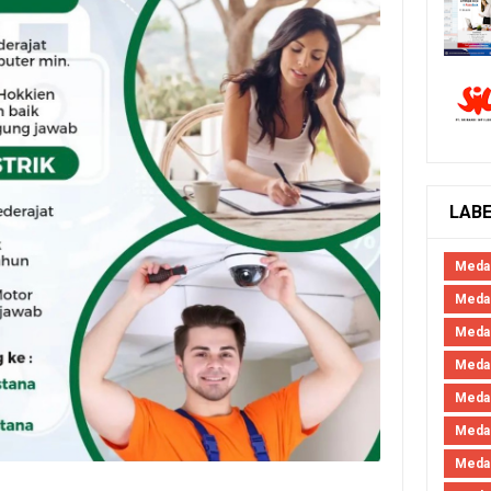
LAB
Meda
Medan
Meda
Meda
Meda
Meda
Meda