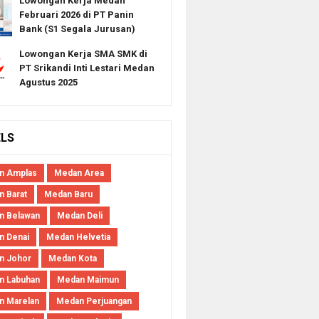
Lowongan Kerja Medan
Februari 2026 di PT Panin
Bank (S1 Segala Jurusan)
Lowongan Kerja SMA SMK di
PT Srikandi Inti Lestari Medan
Agustus 2025
ELS
n Amplas
Medan Area
 Barat
Medan Baru
n Belawan
Medan Deli
n Denai
Medan Helvetia
n Johor
Medan Kota
n Labuhan
Medan Maimun
n Marelan
Medan Perjuangan