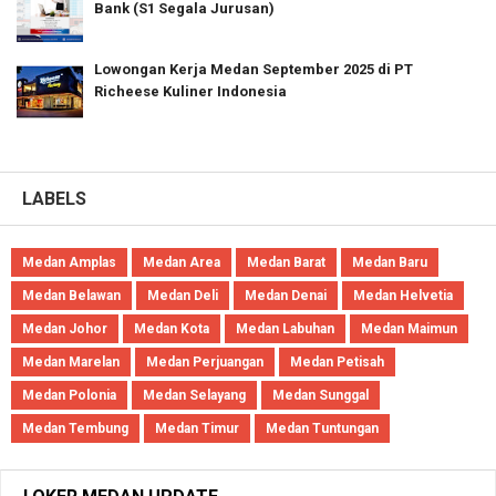
Bank (S1 Segala Jurusan)
Lowongan Kerja Medan September 2025 di PT
Richeese Kuliner Indonesia
LABELS
Medan Amplas
Medan Area
Medan Barat
Medan Baru
Medan Belawan
Medan Deli
Medan Denai
Medan Helvetia
Medan Johor
Medan Kota
Medan Labuhan
Medan Maimun
Medan Marelan
Medan Perjuangan
Medan Petisah
Medan Polonia
Medan Selayang
Medan Sunggal
Medan Tembung
Medan Timur
Medan Tuntungan