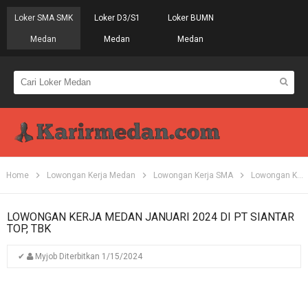
Loker SMA SMK
Loker D3/S1
Loker BUMN
Medan
Medan
Medan
Home
Lowongan Kerja Medan
Lowongan Kerja SMA
Lowongan Kerja SMK
LOWONGAN KERJA MEDAN JANUARI 2024 DI PT SIANTAR
TOP, TBK
✔
Myjob
Diterbitkan
1/15/2024