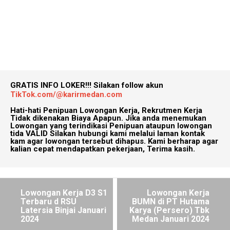
GRATIS INFO LOKER!!!
Silakan follow akun
TikTok.com/@karirmedan.com
Hati-hati Penipuan Lowongan Kerja, Rekrutmen Kerja
Tidak dikenakan Biaya Apapun. Jika anda menemukan
Lowongan yang terindikasi Penipuan ataupun lowongan
tida VALID Silakan hubungi kami melalui laman kontak
kam agar lowongan tersebut dihapus. Kami berharap agar
kalian cepat mendapatkan pekerjaan, Terima kasih.
Lowongan Kerja D3 S1
Lowongan Kerja
Terbaru d RSU
BUMN di PT Hutama
Latersia Binjai Januari
Karya (Persero) Tbk
2024
Medan Januari 2024