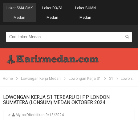
Loker SMA SMK
Loker D3/S1
Loker BUMN
Medan
Medan
Medan
Home
Lowongan Kerja Medan
Lowongan Kerja S1
S1
Lowongan Kerja S1 Terbaru di PP London Sumatera (Lonsum) Medan Oktober 2024
LOWONGAN KERJA S1 TERBARU DI PP LONDON
SUMATERA (LONSUM) MEDAN OKTOBER 2024
✔
Myjob
Diterbitkan
9/18/2024