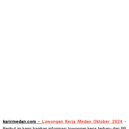
karirmedan.com -
Lowongan Kerja Medan Oktober 2024
-
Berikut ini kami bagikan informasi lowongan kerja terbaru dari PP