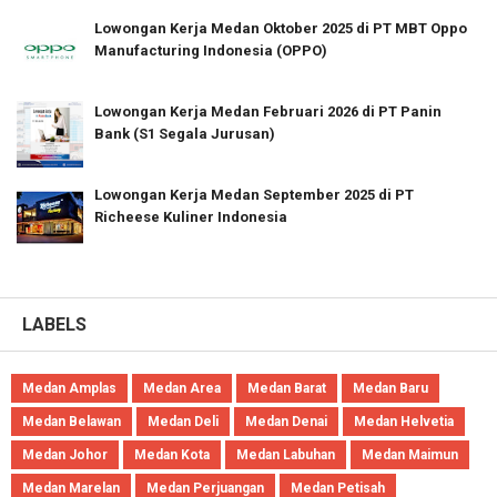
Lowongan Kerja Medan Oktober 2025 di PT MBT Oppo
Manufacturing Indonesia (OPPO)
Lowongan Kerja Medan Februari 2026 di PT Panin
Bank (S1 Segala Jurusan)
Lowongan Kerja Medan September 2025 di PT
Richeese Kuliner Indonesia
LABELS
Medan Amplas
Medan Area
Medan Barat
Medan Baru
Medan Belawan
Medan Deli
Medan Denai
Medan Helvetia
Medan Johor
Medan Kota
Medan Labuhan
Medan Maimun
Medan Marelan
Medan Perjuangan
Medan Petisah