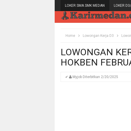
LOKER SMA SMK MEDAN
LOKER D3
Home
Lowongan Kerja D3
Lowon
LOWONGAN KER
HOKBEN FEBRUA
✔
Myjob
Diterbitkan
2/20/2025