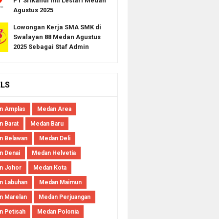
PT Srikandi Inti Lestari Medan
Agustus 2025
Lowongan Kerja SMA SMK di
Swalayan 88 Medan Agustus
2025 Sebagai Staf Admin
ELS
n Amplas
Medan Area
 Barat
Medan Baru
n Belawan
Medan Deli
n Denai
Medan Helvetia
n Johor
Medan Kota
n Labuhan
Medan Maimun
n Marelan
Medan Perjuangan
 Petisah
Medan Polonia