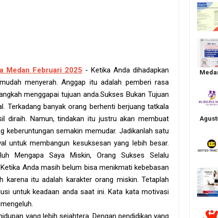
a Medan Februari 2025
- Ketika Anda dihadapkan
Medan
 mudah menyerah. Anggap itu adalah pemberi rasa
langkah menggapai tujuan anda.Sukses Bukan Tujuan
al. Terkadang banyak orang berhenti berjuang tatkala
sil diraih. Namun, tindakan itu justru akan membuat
Agust
ng keberuntungan semakin memudar. Jadikanlah satu
al untuk membangun kesuksesan yang lebih besar.
eluh Mengapa Saya Miskin, Orang Sukses Selalu
. Ketika Anda masih belum bisa menikmati kebebasan
h karena itu adalah karakter orang miskin. Tetaplah
usi untuk keadaan anda saat ini. Kata kata motivasi
’ mengeluh.
hidupan yang lebih sejahtera. Dengan pendidikan yang