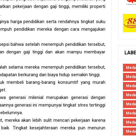
an pekerjaan dengan gaji tinggi, memiliki properti
.
inya harga pendidikan serta rendahnya tingkat suku
empuh pendidikan mereka dengan cara mengajukan
rsepsi bahwa setelah menempuh pendidikan tersebut,
an dengan gaji tinggi dan akan mampu membayar
LAB
dalah selama mereka menempuh pendidikan tersebut,
Meda
dapatan berkurang dan biaya hidup semakin tinggi.
Medan
ntuk membeli barang-barang konsumtif yang murah
Meda
get.
Meda
wa generasi milenial merupakan generasi dengan
Meda
aannya generasi ini mempunyai tingkat stres tertinggi
sebelumnya.
Meda
t, mereka akan lebih sulit mencari pekerjaan karena
Meda
 baik. Tingkat kesejahteraan mereka pun menurun
Medan