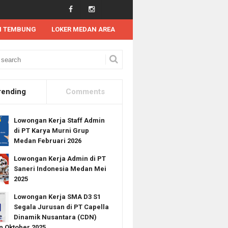
N TEMBUNG
LOKER MEDAN AREA
wongan Kerja D3/S1 di Vigourland Medan April 2025 (Tersedia 4 Posisi Kerja)
rending
Comments
Lowongan Kerja Staff Admin
di PT Karya Murni Grup
Medan Februari 2026
Lowongan Kerja Admin di PT
Saneri Indonesia Medan Mei
2025
Lowongan Kerja SMA D3 S1
Segala Jurusan di PT Capella
Dinamik Nusantara (CDN)
 Oktober 2025