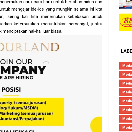
menemukan cara-cara baru untuk bertahan hidup dan
untuk mengejar ide-ide yang mungkin selama ini kita
san, sering kali kita menemukan kebebasan untuk
biarkan keterpurukan meruntuhkan semangat, justru
k menciptakan hal-hal luar biasa.
LAB
Meda
Medan
Meda
Meda
Meda
Meda
Meda
Medan