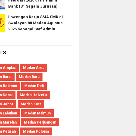
Februari 2026 di PT Panin
Bank (S1 Segala Jurusan)
Lowongan Kerja SMA SMK di
Swalayan 88 Medan Agustus
2025 Sebagai Staf Admin
ELS
n Amplas
Medan Area
 Barat
Medan Baru
n Belawan
Medan Deli
n Denai
Medan Helvetia
n Johor
Medan Kota
n Labuhan
Medan Maimun
n Marelan
Medan Perjuangan
 Petisah
Medan Polonia