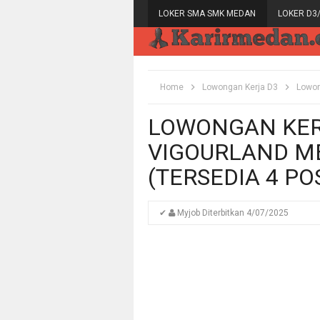
LOKER SMA SMK MEDAN
LOKER D3
Home
Lowongan Kerja D3
Lowon
LOWONGAN KERJ
VIGOURLAND ME
(TERSEDIA 4 PO
✔
Myjob
Diterbitkan
4/07/2025