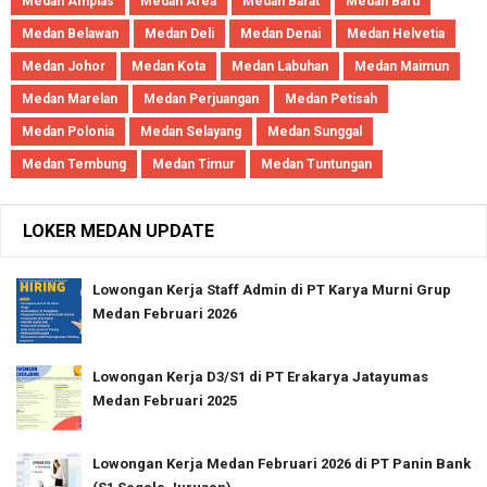
Medan Amplas
Medan Area
Medan Barat
Medan Baru
Medan Belawan
Medan Deli
Medan Denai
Medan Helvetia
Medan Johor
Medan Kota
Medan Labuhan
Medan Maimun
Medan Marelan
Medan Perjuangan
Medan Petisah
Medan Polonia
Medan Selayang
Medan Sunggal
Medan Tembung
Medan Timur
Medan Tuntungan
LOKER MEDAN UPDATE
Lowongan Kerja Staff Admin di PT Karya Murni Grup
Medan Februari 2026
Lowongan Kerja D3/S1 di PT Erakarya Jatayumas
Medan Februari 2025
Lowongan Kerja Medan Februari 2026 di PT Panin Bank