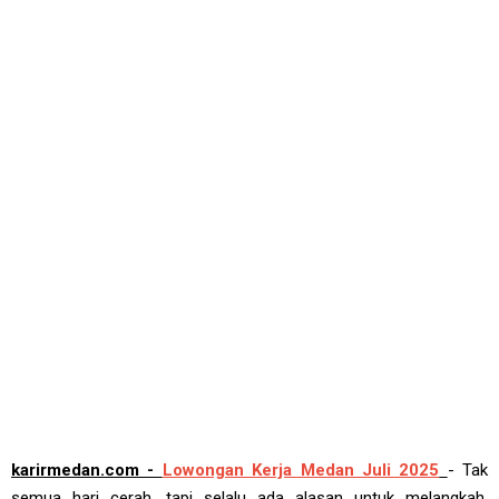
karirmedan.com -
Lowongan Kerja Medan Juli 2025
- Tak
semua hari cerah, tapi selalu ada alasan untuk melangkah.