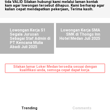
tida VALID Silakan hubungi kami melalui laman kontak
kam agar lowongan tersebut dihapus. Kami berharap agar
kalian cepat mendapatkan pekerjaan, Terima kasih.
Lowongan Kerja S1
Lowongan Kerja SMA
Segala Jurusan
SMK di Thongs Inn
Sebagai Staf Admin di
Hotel Medan Juli 2025
PT Kencana Mulia
Abadi Juli 2025
Silakan lamar Loker Medan tersedia sesuai dengan
kualifikasi anda, semoga cepat dapat kerja.
Trending
Comments