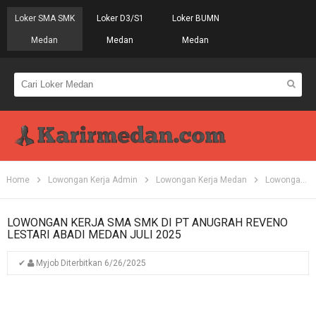
Loker SMA SMK
Loker D3/S1
Loker BUMN
Medan
Medan
Medan
Home
Lowongan Kerja Admin
Lowongan Kerja Medan
Lowongan Kerja SMA
LOWONGAN KERJA SMA SMK DI PT ANUGRAH REVENO
LESTARI ABADI MEDAN JULI 2025
✔
Myjob
Diterbitkan
6/26/2025