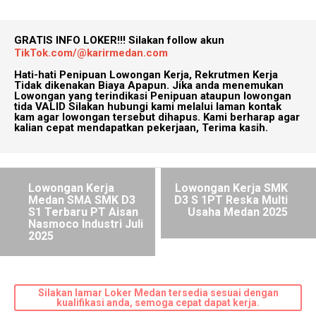
GRATIS INFO LOKER!!!
Silakan follow akun
TikTok.com/@karirmedan.com
Hati-hati Penipuan Lowongan Kerja, Rekrutmen Kerja
Tidak dikenakan Biaya Apapun. Jika anda menemukan
Lowongan yang terindikasi Penipuan ataupun lowongan
tida VALID Silakan hubungi kami melalui laman kontak
kam agar lowongan tersebut dihapus. Kami berharap agar
kalian cepat mendapatkan pekerjaan, Terima kasih.
Lowongan Kerja
Lowongan Kerja SMK
Medan SMA SMK D3
D3 S 1PT Reska Multi
S1 Terbaru PT Aisan
Usaha Medan 2025
Nasmoco Industri Juli
2025
Silakan lamar Loker Medan tersedia sesuai dengan
kualifikasi anda, semoga cepat dapat kerja.