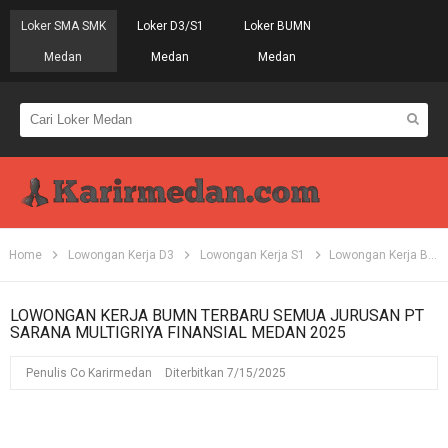
Loker SMA SMK
Loker D3/S1
Loker BUMN
Medan
Medan
Medan
Home
Lowongan Kerja D3
Lowongan Kerja S1
Lowongan Kerja BUMN Terbaru Semua Jurusan PT Sarana Multigriya Finansial Medan 2025
LOWONGAN KERJA BUMN TERBARU SEMUA JURUSAN PT
SARANA MULTIGRIYA FINANSIAL MEDAN 2025
Penulis
Co Karirmedan
Diterbitkan
7/15/2025