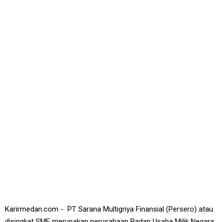
Karirmedan.com - PT Sarana Multigriya Finansial (Persero) atau
disingkat SMF merupakan perusahaan Badan Usaha Milik Negara