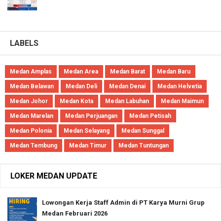
LABELS
Medan Amplas
Medan Area
Medan Barat
Medan Baru
Medan Belawan
Medan Deli
Medan Denai
Medan Helvetia
Medan Johor
Medan Kota
Medan Labuhan
Medan Maimun
Medan Marelan
Medan Perjuangan
Medan Petisah
Medan Polonia
Medan Selayang
Medan Sunggal
Medan Tembung
Medan Timur
Medan Tuntungan
LOKER MEDAN UPDATE
Lowongan Kerja Staff Admin di PT Karya Murni Grup
Medan Februari 2026