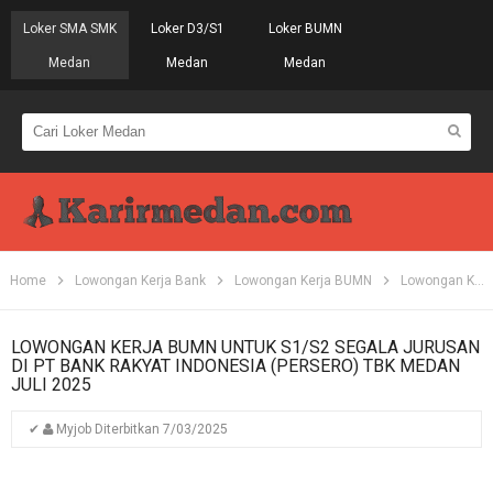
Loker SMA SMK
Loker D3/S1
Loker BUMN
Medan
Medan
Medan
Home
Lowongan Kerja Bank
Lowongan Kerja BUMN
Lowongan Kerja S1
LOWONGAN KERJA BUMN UNTUK S1/S2 SEGALA JURUSAN
DI PT BANK RAKYAT INDONESIA (PERSERO) TBK MEDAN
JULI 2025
✔
Myjob
Diterbitkan
7/03/2025