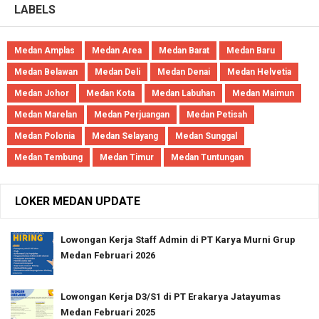
LABELS
Medan Amplas
Medan Area
Medan Barat
Medan Baru
Medan Belawan
Medan Deli
Medan Denai
Medan Helvetia
Medan Johor
Medan Kota
Medan Labuhan
Medan Maimun
Medan Marelan
Medan Perjuangan
Medan Petisah
Medan Polonia
Medan Selayang
Medan Sunggal
Medan Tembung
Medan Timur
Medan Tuntungan
LOKER MEDAN UPDATE
Lowongan Kerja Staff Admin di PT Karya Murni Grup
Medan Februari 2026
Lowongan Kerja D3/S1 di PT Erakarya Jatayumas
Medan Februari 2025