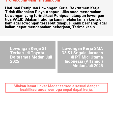
TikTok.com/@karirmedan.com
Hati-hati Penipuan Lowongan Kerja, Rekrutmen Kerja
Tidak dikenakan Biaya Apapun. Jika anda menemukan
Lowongan yang terindikasi Penipuan ataupun lowongan
tida VALID Silakan hubungi kami melalui laman kontak
kam agar lowongan tersebut dihapus. Kami berharap agar
kalian cepat mendapatkan pekerjaan, Terima kasih.
Lowongan Kerja S1
Lowongan Kerja SMA
Terbaru di Toyota
D3 S1 Segala Jurusan
Deltasmas Medan Juli
di PT Midi Utama
2025
Indonesia (Alfamidi)
Medan Juli 2025
Silakan lamar Loker Medan tersedia sesuai dengan
kualifikasi anda, semoga cepat dapat kerja.