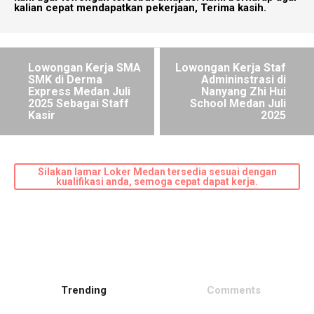
kalian cepat mendapatkan pekerjaan, Terima kasih.
Lowongan Kerja SMA
Lowongan Kerja Staf
SMK di Derma
Admininstrasi di
Express Medan Juli
Nanyang Zhi Hui
2025 Sebagai Staff
School Medan Juli
Kasir
2025
Silakan lamar Loker Medan tersedia sesuai dengan
kualifikasi anda, semoga cepat dapat kerja.
Trending
Comments