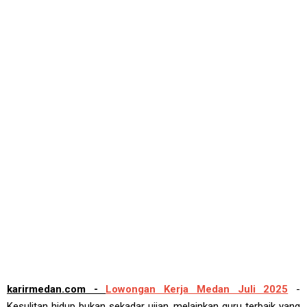
karirmedan.com -
Lowongan Kerja Medan Juli 2025
-
Kesulitan hidup bukan sekadar ujian, melainkan guru terbaik yang