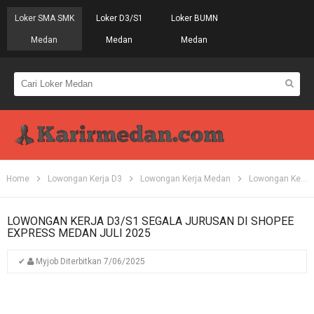
Loker SMA SMK
Loker D3/S1
Loker BUMN
Medan
Medan
Medan
Home
Lowongan Kerja D3
Lowongan Kerja Medan
Lowongan Kerja S1
LOWONGAN KERJA D3/S1 SEGALA JURUSAN DI SHOPEE
EXPRESS MEDAN JULI 2025
✔
Myjob
Diterbitkan
7/06/2025