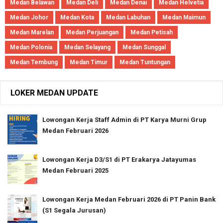
Medan Belawan
Medan Deli
Medan Denai
Medan Helvetia
Medan Johor
Medan Kota
Medan Labuhan
Medan Maimun
Medan Marelan
Medan Perjuangan
Medan Petisah
Medan Polonia
Medan Selayang
Medan Sunggal
Medan Tembung
Medan Timur
Medan Tuntungan
LOKER MEDAN UPDATE
Lowongan Kerja Staff Admin di PT Karya Murni Grup
Medan Februari 2026
Lowongan Kerja D3/S1 di PT Erakarya Jatayumas
Medan Februari 2025
Lowongan Kerja Medan Februari 2026 di PT Panin Bank
(S1 Segala Jurusan)