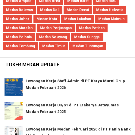
Medan Amplas
Medan Area
Medan Barat
Medan Baru
Medan Belawan
Medan Deli
Medan Denai
Medan Helvetia
Medan Johor
Medan Kota
Medan Labuhan
Medan Maimun
Medan Marelan
Medan Perjuangan
Medan Petisah
Medan Polonia
Medan Selayang
Medan Sunggal
Medan Tembung
Medan Timur
Medan Tuntungan
LOKER MEDAN UPDATE
Lowongan Kerja Staff Admin di PT Karya Murni Grup
Medan Februari 2026
Lowongan Kerja D3/S1 di PT Erakarya Jatayumas
Medan Februari 2025
Lowongan Kerja Medan Februari 2026 di PT Panin Bank