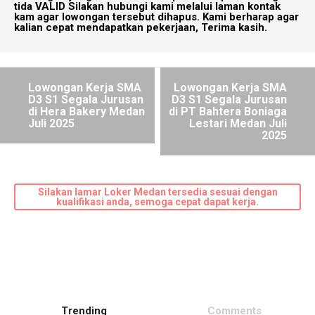
tida VALID Silakan hubungi kami melalui laman kontak
kam agar lowongan tersebut dihapus. Kami berharap agar
kalian cepat mendapatkan pekerjaan, Terima kasih.
Lowongan Kerja SMA
Lowongan Kerja SMA
D3 S1 Segala Jurusan
D3 S1 Segala Jurusan
di Hera Bakery Medan
di PT Bahtera Boniaga
Juli 2025
Lestari Medan Juli
2025
Silakan lamar Loker Medan tersedia sesuai dengan
kualifikasi anda, semoga cepat dapat kerja.
Trending
Comments