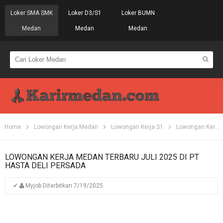
Loker SMA SMK
Loker D3/S1
Loker BUMN
Medan
Medan
Medan
Home
Lowongan Kerja Medan
Lowongan Kerja S1
Lowongan Kerja Tahun 2025
LOWONGAN KERJA MEDAN TERBARU JULI 2025 DI PT
HASTA DELI PERSADA
✔
Myjob
Diterbitkan
7/19/2025