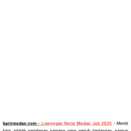
karirmedan.com -
Lowongan Kerja Medan Juli 2025
- Meniti
karir adalah perjalanan panjang yang penuh tantangan, namun