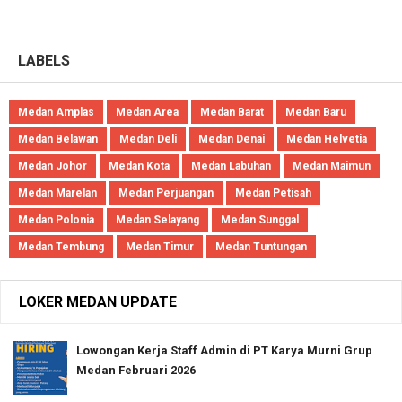
LABELS
Medan Amplas
Medan Area
Medan Barat
Medan Baru
Medan Belawan
Medan Deli
Medan Denai
Medan Helvetia
Medan Johor
Medan Kota
Medan Labuhan
Medan Maimun
Medan Marelan
Medan Perjuangan
Medan Petisah
Medan Polonia
Medan Selayang
Medan Sunggal
Medan Tembung
Medan Timur
Medan Tuntungan
LOKER MEDAN UPDATE
Lowongan Kerja Staff Admin di PT Karya Murni Grup
Medan Februari 2026