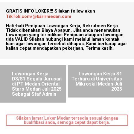
GRATIS INFO LOKER!!!
Silakan follow akun
TikTok.com/@karirmedan.com
Hati-hati Penipuan Lowongan Kerja, Rekrutmen Kerja
Tidak dikenakan Biaya Apapun. Jika anda menemukan
Lowongan yang terindikasi Penipuan ataupun lowongan
tida VALID Silakan hubungi kami melalui laman kontak
kam agar lowongan tersebut dihapus. Kami berharap agar
kalian cepat mendapatkan pekerjaan, Terima kasih.
Lowongan Kerja
Lowongan Kerja S1
D3/S1 Segala Jurusan
Terbaru di Universitas
di PT Medan Oriental
Mikroskil Medan Juli
Stars Medan Juli 2025
2025
Sebagai Staf Admin
Silakan lamar Loker Medan tersedia sesuai dengan
kualifikasi anda, semoga cepat dapat kerja.