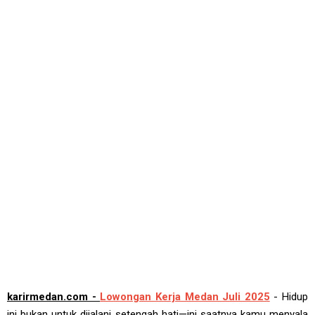
karirmedan.com -
Lowongan Kerja Medan Juli 2025
- Hidup
ini bukan untuk dijalani setengah hati—ini saatnya kamu menyala