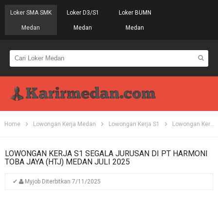
Loker SMA SMK
Loker D3/S1
Loker BUMN
Medan
Medan
Medan
Home
Lowongan Kerja Medan
Lowongan Kerja S1
Lowongan Kerja Tahun 2025
LOWONGAN KERJA S1 SEGALA JURUSAN DI PT HARMONI
TOBA JAYA (HTJ) MEDAN JULI 2025
✔
Myjob
Diterbitkan
7/11/2025