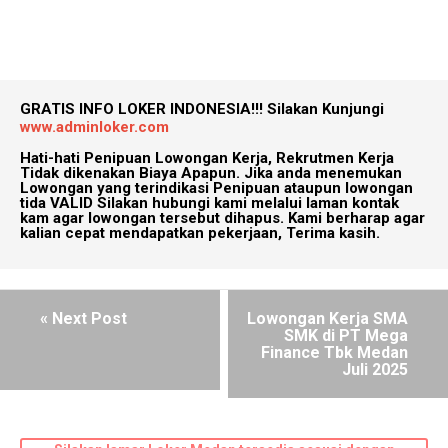
GRATIS INFO LOKER INDONESIA!!!
Silakan Kunjungi
www.adminloker.com
Hati-hati Penipuan Lowongan Kerja, Rekrutmen Kerja
Tidak dikenakan Biaya Apapun. Jika anda menemukan
Lowongan yang terindikasi Penipuan ataupun lowongan
tida VALID Silakan hubungi kami melalui laman kontak
kam agar lowongan tersebut dihapus. Kami berharap agar
kalian cepat mendapatkan pekerjaan, Terima kasih.
« Next Post
Lowongan Kerja SMA
SMK di PT Mega
Finance Tbk Medan
Juli 2025