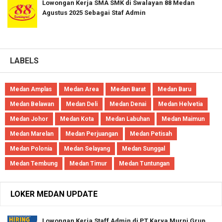
Lowongan Kerja SMA SMK di Swalayan 88 Medan
Agustus 2025 Sebagai Staf Admin
LABELS
Medan Amplas
Medan Area
Medan Barat
Medan Baru
Medan Belawan
Medan Deli
Medan Denai
Medan Helvetia
Medan Johor
Medan Kota
Medan Labuhan
Medan Maimun
Medan Marelan
Medan Perjuangan
Medan Petisah
Medan Polonia
Medan Selayang
Medan Sunggal
Medan Tembung
Medan Timur
Medan Tuntungan
LOKER MEDAN UPDATE
Lowongan Kerja Staff Admin di PT Karya Murni Grup