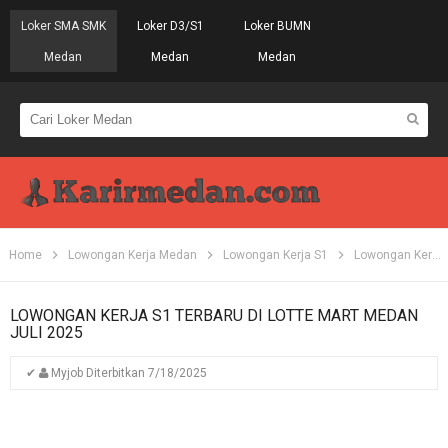
Loker SMA SMK
Loker D3/S1
Loker BUMN
Medan
Medan
Medan
Home
Lowongan Kerja Medan
Lowongan Kerja S1
Lowongan Kerja Tahun 2025
LOWONGAN KERJA S1 TERBARU DI LOTTE MART MEDAN
JULI 2025
✔
Myjob
Diterbitkan
7/18/2025