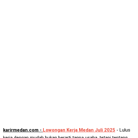
karirmedan.com -
Lowongan Kerja Medan Juli 2025
- Lulus
kerja dengan mudah bukan berarti tanpa usaha, tetapi tentang