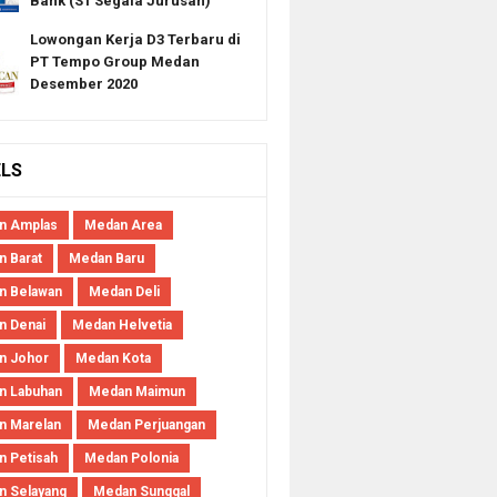
Bank (S1 Segala Jurusan)
Lowongan Kerja D3 Terbaru di
PT Tempo Group Medan
Desember 2020
ELS
n Amplas
Medan Area
 Barat
Medan Baru
n Belawan
Medan Deli
n Denai
Medan Helvetia
n Johor
Medan Kota
n Labuhan
Medan Maimun
n Marelan
Medan Perjuangan
 Petisah
Medan Polonia
 Selayang
Medan Sunggal