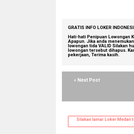
GRATIS INFO LOKER INDONESIA
Hati-hati Penipuan Lowongan K
Apapun. Jika anda menemukan 
lowongan tida VALID Silakan h
lowongan tersebut dihapus. Ka
pekerjaan, Terima kasih.
« Next Post
Silakan lamar Loker Medan t