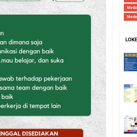
Meda
Meda
LOK