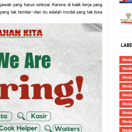
awab yang harus selesai. Karena di balik kerja yang
yang tak ternilai—dan itu adalah modal yang tak bisa
LAB
Meda
Medan
Meda
Meda
Meda
Meda
Meda
Medan
Medan