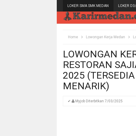
LOKER SMA SMK MEDAN
LOKER D3
Home
Lowongan Kerja Medan
L
LOWONGAN KER
RESTORAN SAJI
2025 (TERSEDIA
MENARIK)
✔
Myjob
Diterbitkan
7/03/2025