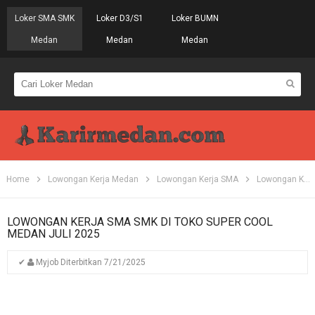
Loker SMA SMK
Loker D3/S1
Loker BUMN
Medan
Medan
Medan
Home
Lowongan Kerja Medan
Lowongan Kerja SMA
Lowongan Kerja SMK
LOWONGAN KERJA SMA SMK DI TOKO SUPER COOL
MEDAN JULI 2025
✔
Myjob
Diterbitkan
7/21/2025