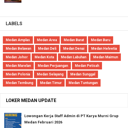
LABELS
Medan Amplas
Medan Area
Medan Barat
Medan Baru
Medan Belawan
Medan Deli
Medan Denai
Medan Helvetia
Medan Johor
Medan Kota
Medan Labuhan
Medan Maimun
Medan Marelan
Medan Perjuangan
Medan Petisah
Medan Polonia
Medan Selayang
Medan Sunggal
Medan Tembung
Medan Timur
Medan Tuntungan
LOKER MEDAN UPDATE
Lowongan Kerja Staff Admin di PT Karya Murni Grup
Medan Februari 2026