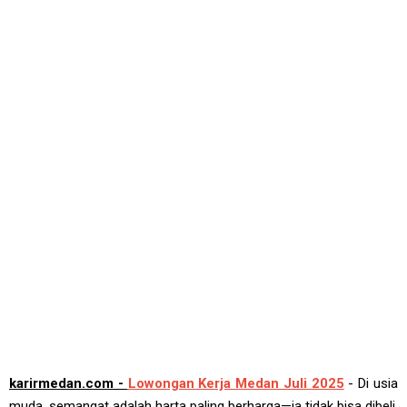
karirmedan.com -
Lowongan Kerja Medan Juli 2025
- Di usia
muda, semangat adalah harta paling berharga—ia tidak bisa dibeli,