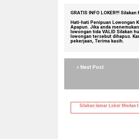
GRATIS INFO LOKER!!!
Silakan 
Hati-hati Penipuan Lowongan K
Apapun. Jika anda menemukan 
lowongan tida VALID Silakan h
lowongan tersebut dihapus. Ka
pekerjaan, Terima kasih.
« Next Post
Silakan lamar Loker Medan t