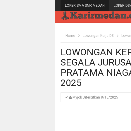
LOKER SMA SMK MEDAN
LOKER D3
Home
Lowongan Kerja D3
Lowon
LOWONGAN KER
SEGALA JURUSA
PRATAMA NIAG
2025
✔
Myjob
Diterbitkan
8/15/2025