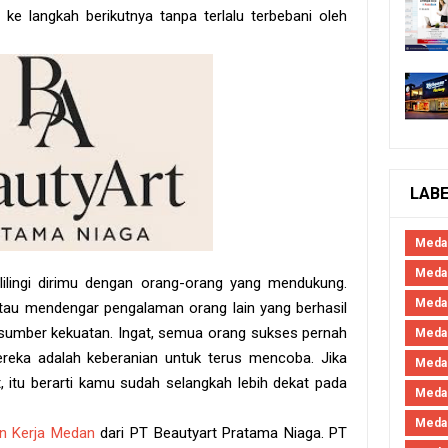
 ke langkah berikutnya tanpa terlalu terbebani oleh
LAB
Meda
Medan
 kelilingi dirimu dengan orang-orang yang mendukung.
Meda
tau mendengar pengalaman orang lain yang berhasil
i sumber kekuatan. Ingat, semua orang sukses pernah
Meda
reka adalah keberanian untuk terus mencoba. Jika
Meda
 itu berarti kamu sudah selangkah lebih dekat pada
Meda
Meda
n Kerja Medan
dari PT Beautyart Pratama Niaga. PT