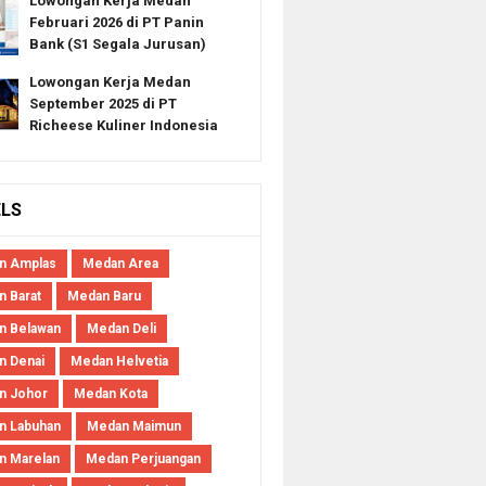
Lowongan Kerja Medan
Februari 2026 di PT Panin
Bank (S1 Segala Jurusan)
Lowongan Kerja Medan
September 2025 di PT
Richeese Kuliner Indonesia
ELS
n Amplas
Medan Area
 Barat
Medan Baru
n Belawan
Medan Deli
n Denai
Medan Helvetia
n Johor
Medan Kota
n Labuhan
Medan Maimun
n Marelan
Medan Perjuangan