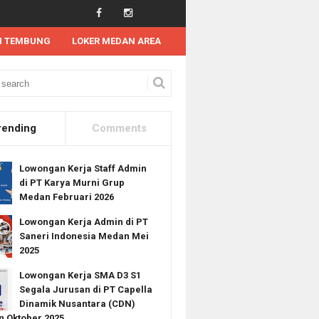
N TEMBUNG
LOKER MEDAN AREA
an Kerja Tahun 2025
Medan Area
Medan Barat
Medan Baru
Med
rending
Comments
Lowongan Kerja Staff Admin
di PT Karya Murni Grup
Medan Februari 2026
Lowongan Kerja Admin di PT
Saneri Indonesia Medan Mei
2025
Lowongan Kerja SMA D3 S1
Segala Jurusan di PT Capella
Dinamik Nusantara (CDN)
 Oktober 2025