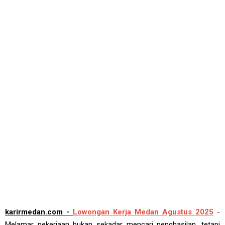
karirmedan.com -
Lowongan Kerja Medan Agustus 2025
-
Melamar pekerjaan bukan sekadar mencari penghasilan, tetapi