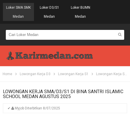
Loker SMA SMK
Loker D3/S1
Loker BUMN
Medan
Medan
Medan
Home
Lowongan Kerja D3
Lowongan Kerja S1
Lowongan Kerja SMA
LOWONGAN KERJA SMA/D3/S1 DI BINA SANTRI ISLAMIC
SCHOOL MEDAN AGUSTUS 2025
✔
Myjob
Diterbitkan
8/07/2025