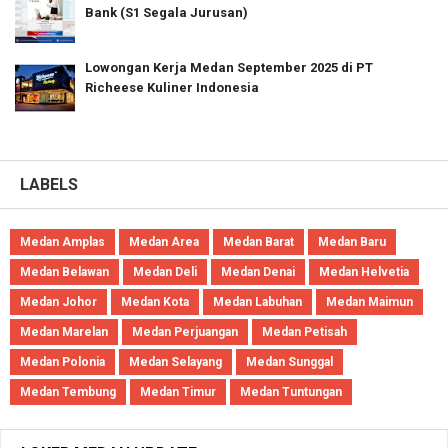
Bank (S1 Segala Jurusan)
Lowongan Kerja Medan September 2025 di PT
Richeese Kuliner Indonesia
LABELS
Medan Amplas
Medan Area
Medan Barat
Medan Baru
Medan Belawan
Medan Deli
Medan Denai
Medan Helvetia
Medan Johor
Medan Kota
Medan Labuhan
Medan Maimun
Medan Marelan
Medan Perjuangan
Medan Petisah
Medan Polonia
Medan Selayang
Medan Sunggal
Medan Tembung
Medan Timur
Medan Tuntungan