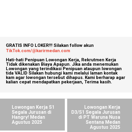
GRATIS INFO LOKER!!!
Silakan follow akun
TikTok.com/@karirmedan.com
Hati-hati Penipuan Lowongan Kerja, Rekrutmen Kerja
Tidak dikenakan Biaya Apapun. Jika anda menemukan
Lowongan yang terindikasi Penipuan ataupun lowongan
tida VALID Silakan hubungi kami melalui laman kontak
kam agar lowongan tersebut dihapus. Kami berharap agar
kalian cepat mendapatkan pekerjaan, Terima kasih.
Lowongan Kerja S1
Lowongan Kerja
Segala Jurusan di
D3/S1 Segala Jurusan
Hangry! Medan
di PT Waruna Nusa
Agustus 2025
Sentana Medan
Agustus 2025