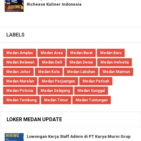
Richeese Kuliner Indonesia
LABELS
Medan Amplas
Medan Area
Medan Barat
Medan Baru
Medan Belawan
Medan Deli
Medan Denai
Medan Helvetia
Medan Johor
Medan Kota
Medan Labuhan
Medan Maimun
Medan Marelan
Medan Perjuangan
Medan Petisah
Medan Polonia
Medan Selayang
Medan Sunggal
Medan Tembung
Medan Timur
Medan Tuntungan
LOKER MEDAN UPDATE
Lowongan Kerja Staff Admin di PT Karya Murni Grup