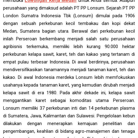
membuka
Lowongan Kerja Medan
untuk Anda semua. Adapun
perusahaan yang dimaksud adalah PT PP Lonsum. Sejarah PT PP
London Sumatra Indonesia Tbk (Lonsum) dimulai pada 1906
dengan sebuah perkebunan kecil tembakau dan kopi dekat
Medan, Sumatera bagian utara. Berawal dari perkebunan kecil
inilah Perseroan berkembang menjadi salah satu perusahaan
agribisnis terkemuka, memiliki lebih kurang 90.000 hektar
perkebunan kelapa sawit, karet, teh dan kakao yang tertanam di
empat pulau terbesar Indonesia. Di awal berdirinya, perusahaan
mendiversifikasikan tanamannya menjadi tanaman karet, teh dan
kakao. Di awal Indonesia merdeka Lonsum lebih memfokuskan
usahanya kepada tanaman karet, yang kemudian dirubah menjadi
kelapa sawit di era 1980. Pada akhir dekade ini, kelapa sawit
menggantikan karet sebagai komoditas utama Perseroan.
Lonsum memiliki 37 perkebunan inti dan 14 perkebunan plasma
di Sumatera, Jawa, Kalimantan dan Sulawesi. Pengelolaan kebun
dilakukan dengan menerapkan kemajuan penelitian dan
pengembangan, keahlian di bidang agro-manajemen dan tenaga