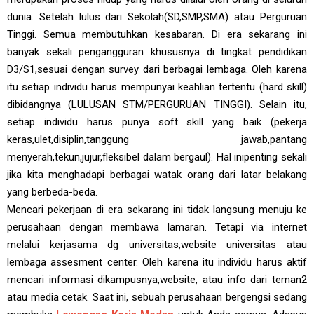
dunia. Setelah lulus dari Sekolah(SD,SMP,SMA) atau Perguruan
Tinggi. Semua membutuhkan kesabaran. Di era sekarang ini
banyak sekali pengangguran khususnya di tingkat pendidikan
D3/S1,sesuai dengan survey dari berbagai lembaga. Oleh karena
itu setiap individu harus mempunyai keahlian tertentu (hard skill)
dibidangnya (LULUSAN STM/PERGURUAN TINGGI). Selain itu,
setiap individu harus punya soft skill yang baik (pekerja
keras,ulet,disiplin,tanggung jawab,pantang
menyerah,tekun,jujur,fleksibel dalam bergaul). Hal inipenting sekali
jika kita menghadapi berbagai watak orang dari latar belakang
yang berbeda-beda.
Mencari pekerjaan di era sekarang ini tidak langsung menuju ke
perusahaan dengan membawa lamaran. Tetapi via internet
melalui kerjasama dg universitas,website universitas atau
lembaga assesment center. Oleh karena itu individu harus aktif
mencari informasi dikampusnya,website, atau info dari teman2
atau media cetak. Saat ini, sebuah perusahaan bergengsi sedang