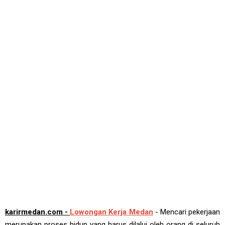
karirmedan.com -
Lowongan Kerja Medan
- Mencari pekerjaan
merupakan proses hidup yang harus dilalui oleh orang di seluruh