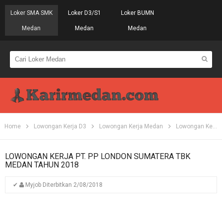
Loker SMA SMK
Loker D3/S1
Loker BUMN
Medan
Medan
Medan
Home
Lowongan Kerja D3
Lowongan Kerja Medan
Lowongan Kerja S1
LOWONGAN KERJA PT. PP LONDON SUMATERA TBK
MEDAN TAHUN 2018
✔
Myjob
Diterbitkan
2/08/2018