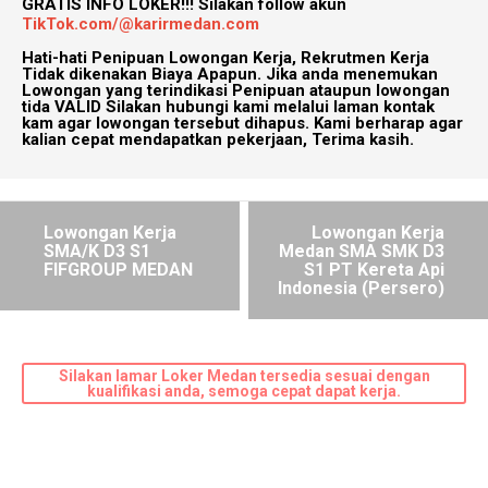
GRATIS INFO LOKER!!!
Silakan follow akun
TikTok.com/@karirmedan.com
Hati-hati Penipuan Lowongan Kerja, Rekrutmen Kerja
Tidak dikenakan Biaya Apapun. Jika anda menemukan
Lowongan yang terindikasi Penipuan ataupun lowongan
tida VALID Silakan hubungi kami melalui laman kontak
kam agar lowongan tersebut dihapus. Kami berharap agar
kalian cepat mendapatkan pekerjaan, Terima kasih.
Lowongan Kerja
Lowongan Kerja
SMA/K D3 S1
Medan SMA SMK D3
FIFGROUP MEDAN
S1 PT Kereta Api
Indonesia (Persero)
Silakan lamar Loker Medan tersedia sesuai dengan
kualifikasi anda, semoga cepat dapat kerja.