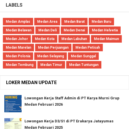
LABELS
Medan Amplas
Medan Area
Medan Barat
Medan Baru
Medan Belawan
Medan Deli
Medan Denai
Medan Helvetia
Medan Johor
Medan Kota
Medan Labuhan
Medan Maimun
Medan Marelan
Medan Perjuangan
Medan Petisah
Medan Polonia
Medan Selayang
Medan Sunggal
Medan Tembung
Medan Timur
Medan Tuntungan
LOKER MEDAN UPDATE
Lowongan Kerja Staff Admin di PT Karya Murni Grup
Medan Februari 2026
Lowongan Kerja D3/S1 di PT Erakarya Jatayumas
Medan Februari 2025