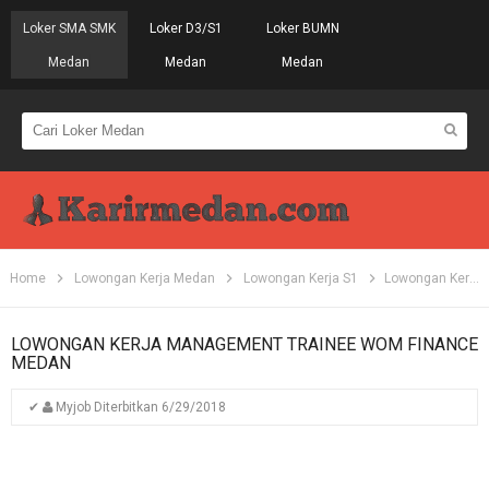
Loker SMA SMK
Loker D3/S1
Loker BUMN
Medan
Medan
Medan
Home
Lowongan Kerja Medan
Lowongan Kerja S1
Lowongan Kerja Management Trainee WOM Finance Medan
LOWONGAN KERJA MANAGEMENT TRAINEE WOM FINANCE
MEDAN
✔
Myjob
Diterbitkan
6/29/2018