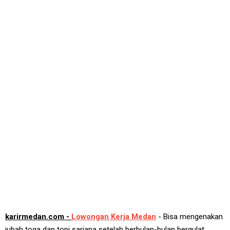
karirmedan.com -
Lowongan Kerja Medan
- Bisa mengenakan
jubah toga dan topi sarjana setelah berbulan-bulan bergulat