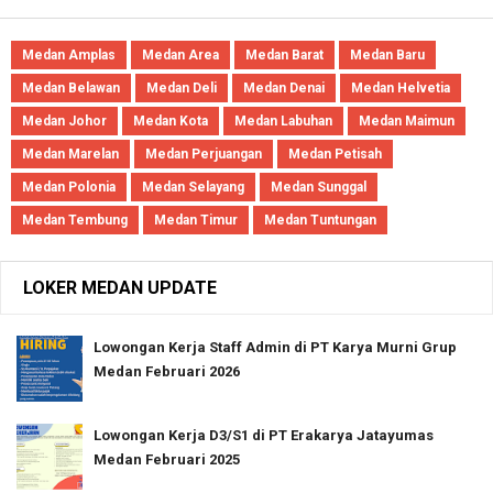
Medan Amplas
Medan Area
Medan Barat
Medan Baru
Medan Belawan
Medan Deli
Medan Denai
Medan Helvetia
Medan Johor
Medan Kota
Medan Labuhan
Medan Maimun
Medan Marelan
Medan Perjuangan
Medan Petisah
Medan Polonia
Medan Selayang
Medan Sunggal
Medan Tembung
Medan Timur
Medan Tuntungan
LOKER MEDAN UPDATE
Lowongan Kerja Staff Admin di PT Karya Murni Grup
Medan Februari 2026
Lowongan Kerja D3/S1 di PT Erakarya Jatayumas
Medan Februari 2025