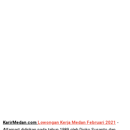
KarirMedan.com
Lowongan Kerja Medan Februari 2021
-
Alfamart didirikan pada tahun 1989 oleh Djoko Susanto dan