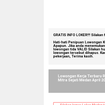
GRATIS INFO LOKER!!!
Silakan 
Hati-hati Penipuan Lowongan K
Apapun. Jika anda menemukan 
lowongan tida VALID Silakan h
lowongan tersebut dihapus. Ka
pekerjaan, Terima kasih.
Lowongan Kerja Terbaru 
Mitra Sejati Medan April 2