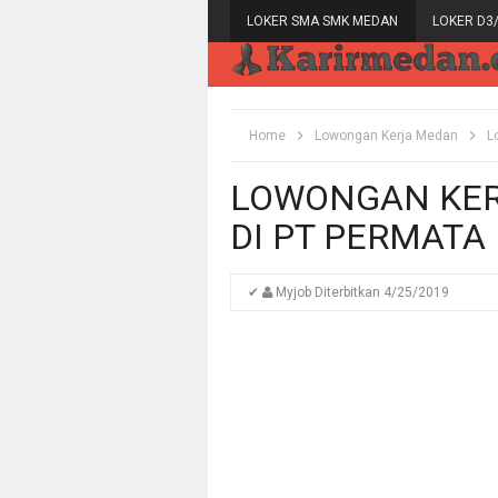
LOKER SMA SMK MEDAN
LOKER D3
Home
Lowongan Kerja Medan
L
LOWONGAN KER
DI PT PERMATA 
✔
Myjob
Diterbitkan
4/25/2019