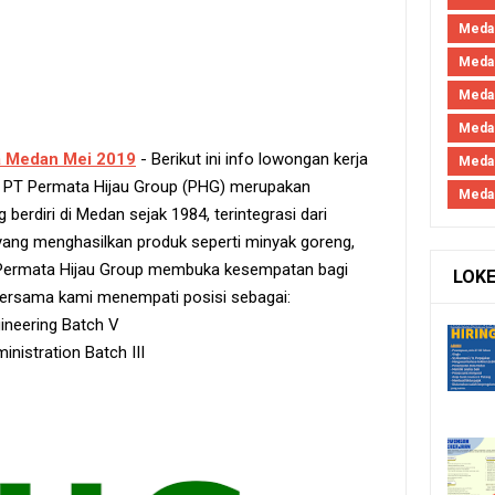
Meda
Meda
Medan
Medan
a Medan Mei 2019
- Berikut ini info lowongan kerja
Meda
p. PT Permata Hijau Group (PHG) merupakan
Meda
berdiri di Medan sejak 1984, terintegrasi dari
yang menghasilkan produk seperti minyak goreng,
PT Permata Hijau Group membuka kesempatan bagi
LOK
bersama kami menempati posisi sebagai:
ineering Batch V
nistration Batch III