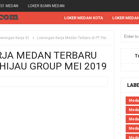
/S1 MEDAN
LOKER BUMN MEDAN
LOKER MEDAN KOTA
LOKER MEDA
owongan Kerja S1
Lowongan Kerja Medan Terbaru di PT Permata Hijau Group Mei 2019
JA MEDAN TERBARU
T
HIJAU GROUP MEI 2019
LAB
Meda
Medan
Meda
Meda
Meda