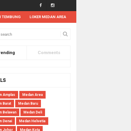
N TEMBUNG
LOKER MEDAN AREA
rending
Comments
ELS
n Amplas
Medan Area
 Barat
Medan Baru
n Belawan
Medan Deli
n Denai
Medan Helvetia
n Johor
Medan Kota