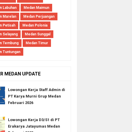
n Labuhan
Medan Maimun
n Marelan
Medan Perjuangan
 Petisah
Medan Polonia
 Selayang
Medan Sunggal
n Tembung
Medan Timur
n Tuntungan
ER MEDAN UPDATE
Lowongan Kerja Staff Admin di
PT Karya Murni Grup Medan
Februari 2026
Lowongan Kerja D3/S1 di PT
Erakarya Jatayumas Medan