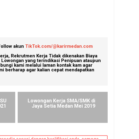
follow akun
TikTok.com/@karirmedan.com
erja, Rekrutmen Kerja Tidak dikenakan Biaya
Lowongan yang terindikasi Penipuan ataupun
ubungi kami melalui laman kontak kam agar
mi berharap agar kalian cepat mendapatkan
RSU
Lowongan Kerja SMA/SMK di
021
Jaya Setia Medan Mei 2019