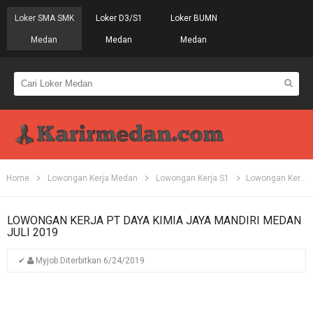
Loker SMA SMK
Loker D3/S1
Loker BUMN
Medan
Medan
Medan
Home
Lowongan Kerja Medan
Lowongan Kerja S1
Lowongan Kerja PT Daya Kimia Jaya Mandiri Medan Juli 2019
LOWONGAN KERJA PT DAYA KIMIA JAYA MANDIRI MEDAN
JULI 2019
✔
Myjob
Diterbitkan
6/24/2019