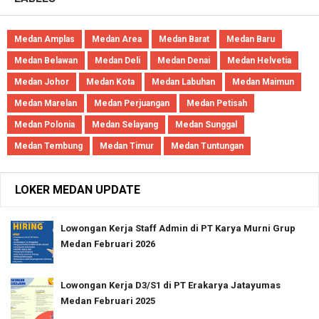
Medan Amplas
Medan Area
Medan Barat
Medan Baru
Medan Belawan
Medan Deli
Medan Denai
Medan Helvetia
Medan Johor
Medan Kota
Medan Labuhan
Medan Maimun
Medan Marelan
Medan Perjuangan
Medan Petisah
Medan Polonia
Medan Selayang
Medan Sunggal
Medan Tembung
Medan Timur
Medan Tuntungan
LOKER MEDAN UPDATE
Lowongan Kerja Staff Admin di PT Karya Murni Grup
Medan Februari 2026
Lowongan Kerja D3/S1 di PT Erakarya Jatayumas
Medan Februari 2025