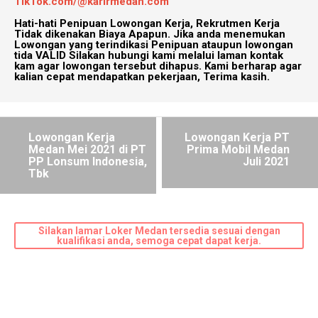
TikTok.com/@karirmedan.com
Hati-hati Penipuan Lowongan Kerja, Rekrutmen Kerja
Tidak dikenakan Biaya Apapun. Jika anda menemukan
Lowongan yang terindikasi Penipuan ataupun lowongan
tida VALID Silakan hubungi kami melalui laman kontak
kam agar lowongan tersebut dihapus. Kami berharap agar
kalian cepat mendapatkan pekerjaan, Terima kasih.
Lowongan Kerja
Lowongan Kerja PT
Medan Mei 2021 di PT
Prima Mobil Medan
PP Lonsum Indonesia,
Juli 2021
Tbk
Silakan lamar Loker Medan tersedia sesuai dengan
kualifikasi anda, semoga cepat dapat kerja.