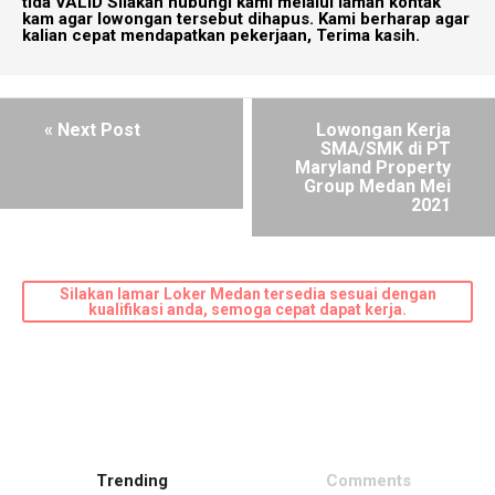
tida VALID Silakan hubungi kami melalui laman kontak
kam agar lowongan tersebut dihapus. Kami berharap agar
kalian cepat mendapatkan pekerjaan, Terima kasih.
« Next Post
Lowongan Kerja
SMA/SMK di PT
Maryland Property
Group Medan Mei
2021
Silakan lamar Loker Medan tersedia sesuai dengan
kualifikasi anda, semoga cepat dapat kerja.
Trending
Comments