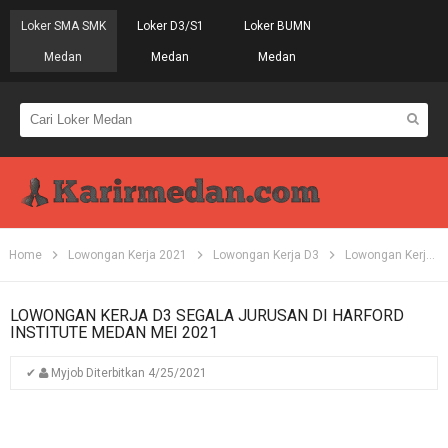
Loker SMA SMK
Loker D3/S1
Loker BUMN
Medan
Medan
Medan
Home
Lowongan Kerja 2021
Lowongan Kerja D3
Lowongan Kerja Medan
LOWONGAN KERJA D3 SEGALA JURUSAN DI HARFORD
INSTITUTE MEDAN MEI 2021
✔
Myjob
Diterbitkan
4/25/2021