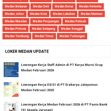
Medan Belawan
Medan Deli
Medan Denai
Medan Helvetia
Medan Johor
Medan Kota
Medan Labuhan
Medan Maimun
Medan Marelan
Medan Perjuangan
Medan Petisah
Medan Polonia
Medan Selayang
Medan Sunggal
Medan Tembung
Medan Timur
Medan Tuntungan
LOKER MEDAN UPDATE
Lowongan Kerja Staff Admin di PT Karya Murni Grup
Medan Februari 2026
Lowongan Kerja D3/S1 di PT Erakarya Jatayumas
Medan Februari 2025
Lowongan Kerja Medan Februari 2026 di PT Panin Bank
(S1 Segala Jurusan)