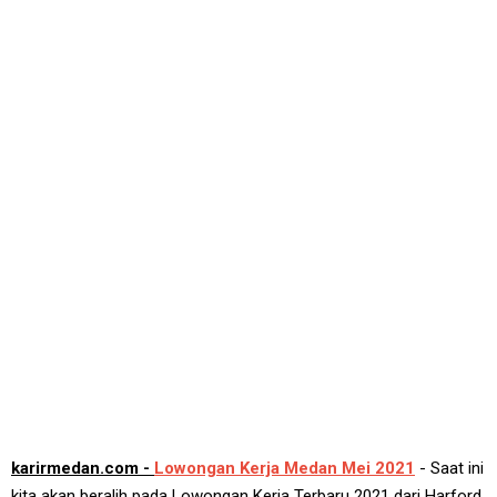
karirmedan.com -
Lowongan Kerja Medan Mei 2021
- Saat ini
kita akan beralih pada Lowongan Kerja Terbaru 2021 dari Harford