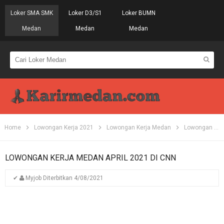
Loker SMA SMK
Loker D3/S1
Loker BUMN
Medan
Medan
Medan
Home
Lowongan Kerja 2021
Lowongan Kerja Medan
Lowongan Kerja S1
LOWONGAN KERJA MEDAN APRIL 2021 DI CNN
✔
Myjob
Diterbitkan
4/08/2021