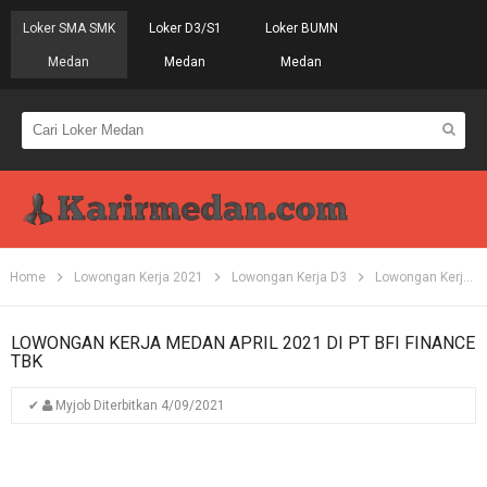
Loker SMA SMK
Loker D3/S1
Loker BUMN
Medan
Medan
Medan
Home
Lowongan Kerja 2021
Lowongan Kerja D3
Lowongan Kerja Medan
LOWONGAN KERJA MEDAN APRIL 2021 DI PT BFI FINANCE
TBK
✔
Myjob
Diterbitkan
4/09/2021