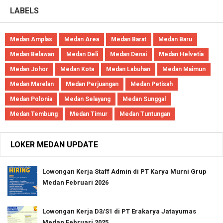
LABELS
Medan Amplas
Medan Area
Medan Barat
Medan Baru
Medan Belawan
Medan Deli
Medan Denai
Medan Helvetia
Medan Johor
Medan Kota
Medan Labuhan
Medan Maimun
Medan Marelan
Medan Perjuangan
Medan Petisah
Medan Polonia
Medan Selayang
Medan Sunggal
Medan Tembung
Medan Timur
Medan Tuntungan
LOKER MEDAN UPDATE
Lowongan Kerja Staff Admin di PT Karya Murni Grup
Medan Februari 2026
Lowongan Kerja D3/S1 di PT Erakarya Jatayumas
Medan Februari 2025