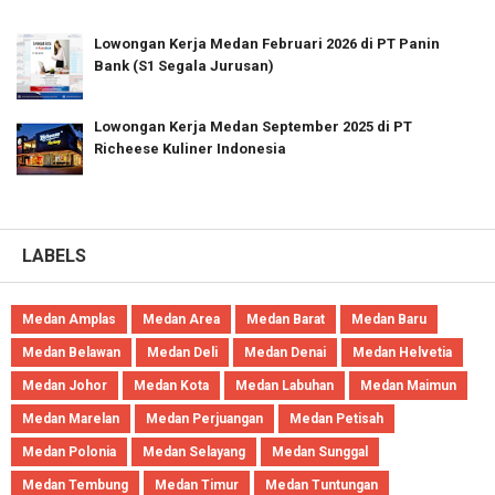
Lowongan Kerja Medan Februari 2026 di PT Panin
Bank (S1 Segala Jurusan)
Lowongan Kerja Medan September 2025 di PT
Richeese Kuliner Indonesia
LABELS
Medan Amplas
Medan Area
Medan Barat
Medan Baru
Medan Belawan
Medan Deli
Medan Denai
Medan Helvetia
Medan Johor
Medan Kota
Medan Labuhan
Medan Maimun
Medan Marelan
Medan Perjuangan
Medan Petisah
Medan Polonia
Medan Selayang
Medan Sunggal
Medan Tembung
Medan Timur
Medan Tuntungan